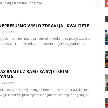
u Kaknju, trenutno upošljava...
NEPRESUŠNO VRELO ZDRAVLJA I KVALITETE
04/08/2017
jboljih, ako ne i najbolja mineralna voda na svijetu je Oaza iz
 to postoje i naučni dokazi, potvrđeni brojnim nagradama...
AS RAME UZ RAME SA SVJETSKIM
OVIMA
01/08/2017
štu tekstila, preplavljenom jeftinom robom iz Kine i Turske, nije
svojiti i zadržati prvo mjesto u segmentu prodaje finog rublja...