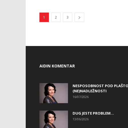
1
2
3
AIDIN KOMENTAR
NESPOSOBNOST POD PLAŠT
(NE)NADLEŽNOSTI
16/07/2026
DUG JESTE PROBLEM…
13/06/2026