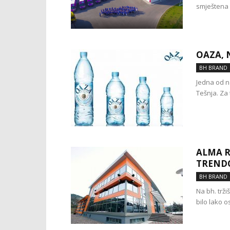
smještena 
OAZA, 
BH BRAND
Jedna od na
Tešnja. Za
ALMA R
TREND
BH BRAND
Na bh. trži
bilo lako o