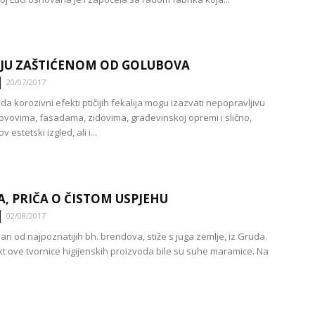
LJU ZAŠTIĆENOM OD GOLUBOVA
20/07/2017
i da korozivni efekti ptičijih fekalija mogu izazvati nepopravljivu
rovovima, fasadama, zidovima, građevinskoj opremi i slično,
ov estetski izgled, ali i...
A, PRIČA O ČISTOM USPJEHU
02/08/2017
dan od najpoznatijih bh. brendova, stiže s juga zemlje, iz Gruda.
kt ove tvornice higijenskih proizvoda bile su suhe maramice. Na