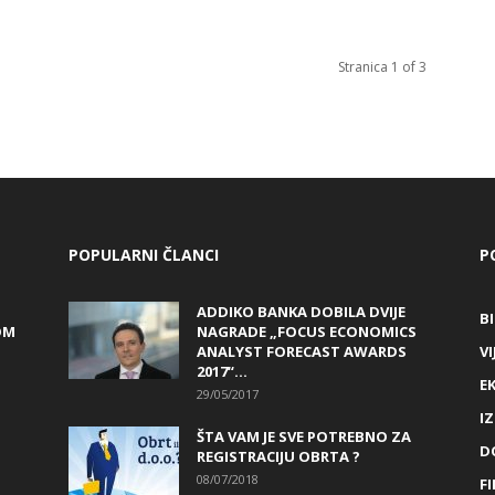
Stranica 1 of 3
POPULARNI ČLANCI
P
ADDIKO BANKA DOBILA DVIJE
B
OM
NAGRADE „FOCUS ECONOMICS
ANALYST FORECAST AWARDS
VI
2017“...
E
29/05/2017
I
ŠTA VAM JE SVE POTREBNO ZA
D
REGISTRACIJU OBRTA ?
08/07/2018
FI