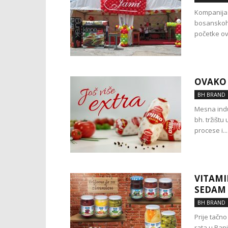
Kompanija 
bosanskoher
početke ov
OVAKO 
BH BRAND
Mesna indus
bh. tržišt
procese i...
VITAMI
SEDAM 
BH BRAND
Prije tačn
rata u Banj