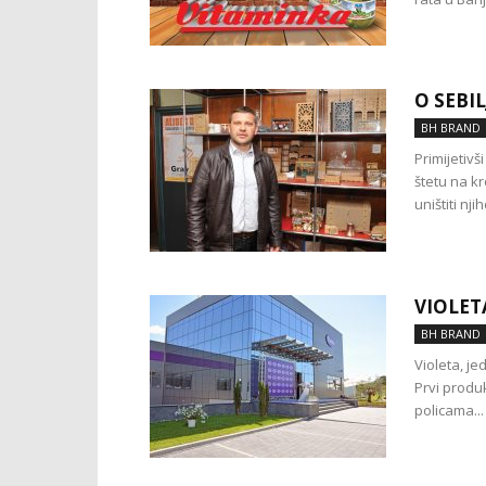
O SEBI
BH BRAND
Primijetivš
štetu na k
uništiti njih
VIOLET
BH BRAND
Violeta, je
Prvi produ
policama...