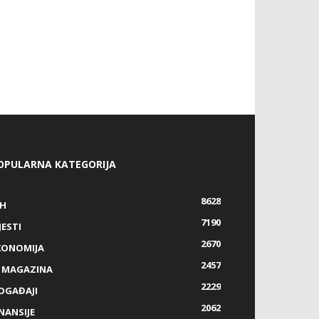
OPULARNA KATEGORIJA
8628
IH
7190
JESTI
2670
KONOMIJA
2457
Z MAGAZINA
2229
OGAĐAJI
2062
NANSIJE