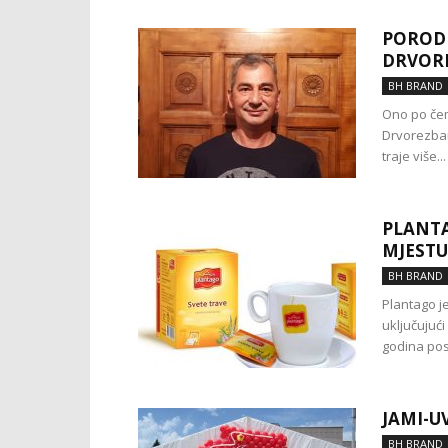
PORODI
DRVOR
BH BRAND
Ono po čem
Drvorezbar
traje više...
PLANTA
MJESTU
BH BRAND
Plantago j
uključujući
godina post
JAMI-UV
BH BRAND