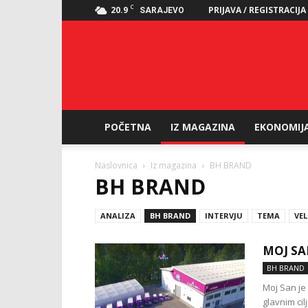
C
20.9
PRIJAVA / REGISTRACIJA
SARAJEVO
POČETNA
IZ MAGAZINA
EKONOMIJ
Naslovnica
Iz magazina
BH BRAND
BH BRAND
ANALIZA
BH BRAND
INTERVJU
TEMA
VEL
MOJ SA
BH BRAND
Moj San je
glavnim ci