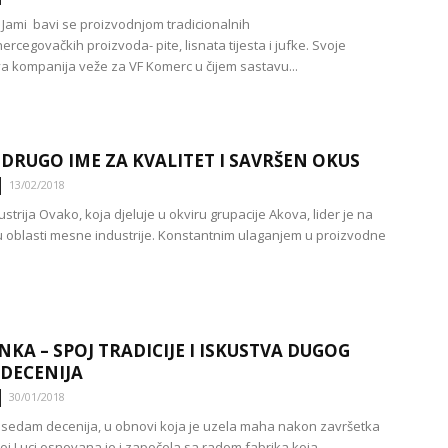
Jami bavi se proizvodnjom tradicionalnih
cegovačkih proizvoda- pite, lisnata tijesta i jufke. Svoje
a kompanija veže za VF Komerc u čijem sastavu...
DRUGO IME ZA KVALITET I SAVRŠEN OKUS
13/02/2018
trija Ovako, koja djeluje u okviru grupacije Akova, lider je na
u u oblasti mesne industrije. Konstantnim ulaganjem u proizvodne
NKA – SPOJ TRADICIJE I ISKUSTVA DUGOG
DECENIJA
30/01/2018
o sedam decenija, u obnovi koja je uzela maha nakon završetka
oj Luci osnovana je i započela sa radom fabrika koja...