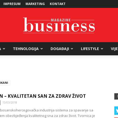
IMPRESUM
MARKETING
KONTAKT
A
TEHNOLOGIJA
DOGAĐAJI
LIFESTYLE
VIJ
Business
IKANI
Magazine
N – KVALITETAN SAN ZA ZDRAV ŽIVOT
13/03/2018
 bosanskohercegovačka industrija sistema za spavanje sa
ljem obezbjeđenja kvalitetnog sna za zdrav život. Tvornica je