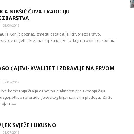
CA NIKŠIĆ ČUVA TRADICIJU
EZBARSTVA
08/08/2018
u je Konjic poznat, između ostalog, je i drvorezbarstvo.
stvo je umjetnički zanat, ćipka u drvetu, koji na ovim prostorima
GO ČAJEVI- KVALITET I ZDRAVLJE NA PRVOM
07/05/2018
e bh. kompanija čija je osnovna djelatnost proizvodnja čaja,
 uzgoj, otkup i preradu ljekovitog bilja i šumskih plodova. Za 20
ojanja...
IJEK SVJEŽE I UKUSNO
05/07/2018