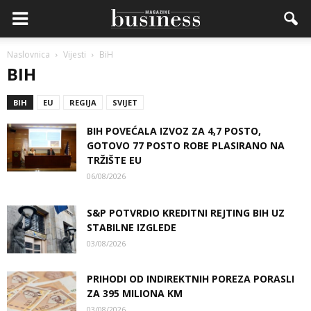
Naslovnica
Vijesti
BiH
BIH
BIH
EU
REGIJA
SVIJET
BIH POVEĆALA IZVOZ ZA 4,7 POSTO,
GOTOVO 77 POSTO ROBE PLASIRANO NA
TRŽIŠTE EU
06/08/2026
S&P POTVRDIO KREDITNI REJTING BIH UZ
STABILNE IZGLEDE
03/08/2026
PRIHODI OD INDIREKTNIH POREZA PORASLI
ZA 395 MILIONA KM
03/08/2026