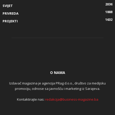
2036
SVIJET
1888
PRIVREDA
1632
PROJEKTI
O NAMA
Izdavač magazina je agencija PRag d.o.o., društvo za medijsku
promociju, odnose sa javnošću i marketing iz Sarajeva.
Kontaktirajte nas:
redakcija@business-magazine.ba