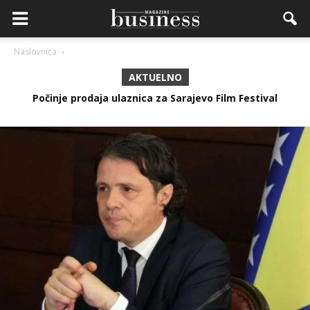
Naslovnica
AKTUELNO
Preuređena dm trgovina na Koševu ponovo otvorila vrata
kupcima