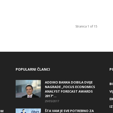
Stranica 1 of 15
POPULARNI ČLANCI
P
ADDIKO BANKA DOBILA DVIJE
B
NAGRADE „FOCUS ECONOMICS
ANALYST FORECAST AWARDS
VI
2017“...
E
29/05/2017
I
ŠTA VAM JE SVE POTREBNO ZA
OM