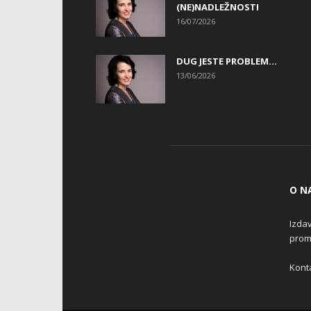
(NE)NADLEŽNOSTI
16/07/2026
DUG JESTE PROBLEM…
13/06/2026
O N
Izdav
promo
Konta