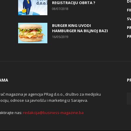
D
REGISTRACIJU OBRTA ?
08/07/2018
FI
SV
BURGER KING UVODI
P
HAMBURGER NA BILJNOJ BAZI
P
16/05/2019
AMA
P
ač magazina je agencija PRag d.o.o., društvo za medijsku
ciju, odnose sa javnošću i marketing iz Sarajeva.
ktirajte nas:
redakcija@business-magazine.ba