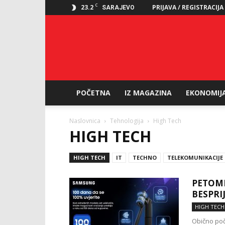
C
23.2
PRIJAVA / REGISTRACIJA
SARAJEVO
POČETNA
IZ MAGAZINA
EKONOMIJ
Naslovnica
Tehnologija
High Tech
HIGH TECH
HIGH TECH
IT
TECHNO
TELEKOMUNIKACIJE
PETOMI
BESPR
HIGH TECH
Obično poč