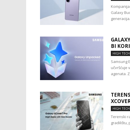
Kompanija 
Galaxy Bud
generacija.
GALAXY
BI KORI
HIGH TECH
Samsung El
učvršćuje 
agenata. Z
TERENS
XCOVER
HIGH TECH
Terenski r
gradilištu,