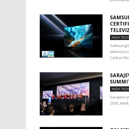
SAMSU
CERTIF
TELEVI
HIGH TECH
Samsung El
televizora
Carbon Redu
SARAJE
SUMMIT
HIGH TECH
Sarajevo je
2026, među