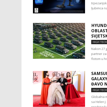
trpezarijs
ljubimca na
HYUNDA
OBLAST
SVJETSK
HIGH TECH
Nakon 27 g
partner za
flotom u hist
SAMSUN
GALAXY
ĐAVO N
HIGH TECH
Globalna m
sa Helen J
predstavlja