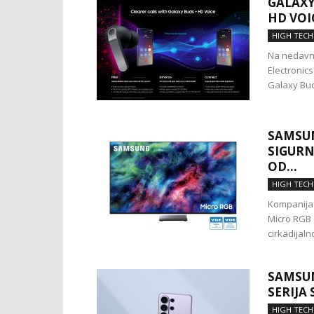
GALAXY
HD VOI
HIGH TECH
Na nedavn
Electronic
Galaxy Bud
SAMSUN
SIGURN
OD...
HIGH TECH
Kompanija 
Micro RGB (
cirkadijaln
SAMSUN
SERIJA
HIGH TECH