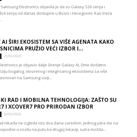
Samsung Electronics objavila je da su Galaxy S26 serija i
s4 serija od danas dostupne u Bosni i Hecegovini. Kao treća
..
 AI ŠIRI EKOSISTEM SA VIŠE AGENATA KAKO
SNICIMA PRUŽIO VEĆI IZBOR I...
23/02/2026
ectronics je objavio dalje širenje Galaxy AI, čime dodatno
viziju bogatog, otvorenog i integrisanog ekosistema sa više
asnovan na Samsung viziji...
KI RAD I MOBILNA TEHNOLOGIJA: ZAŠTO SU
7 I XCOVER7 PRO PRIRODAN IZBOR
20/02/2026
ad nikada ne izgleda isto dva dana zaredom. Jednog jutra ste na
 popodne u vozilu na putu ka drugoj lokaciji, sutra možda...