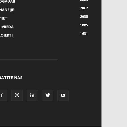
OGAĐAJI
2062
NANSIJE
2035
IJET
1885
RIVREDA
1631
ROJEKTI
RATITE NAS