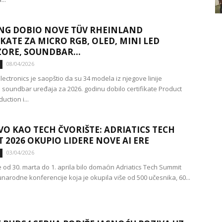
NG DOBIO NOVE TÜV RHEINLAND
IKATE ZA MICRO RGB, OLED, MINI LED
ZORE, SOUNDBAR...
08/04/2026
ectronics je saopštio da su 34 modela iz njegove linije
 i soundbar uređaja za 2026. godinu dobilo certifikate Product
ction i...
VO KAO TECH ČVORIŠTE: ADRIATICS TECH
 2026 OKUPIO LIDERE NOVE AI ERE
03/04/2026
 od 30. marta do 1. aprila bilo domaćin Adriatics Tech Summit
narodne konferencije koja je okupila više od 500 učesnika, 60...