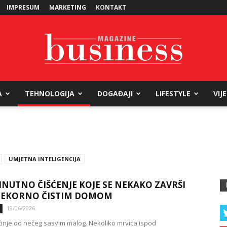
IMPRESUM
MARKETING
KONTAKT
A
TEHNOLOGIJA
DOGAĐAJI
LIFESTYLE
VIJ
Business
UMJETNA INTELIGENCIJA
Magazine
NUTNO ČIŠĆENJE KOJE SE NEKAKO ZAVRŠI
IJEKORNO ČISTIM DOMOM
19/06/2026
inje od nečeg sasvim malog. Nekoliko mrvica ispod