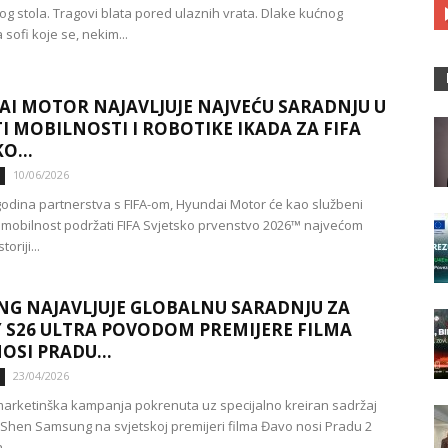
kog stola. Tragovi blata pored ulaznih vrata. Dlake kućnog
 sofi koje se, nekim...
I MOTOR NAJAVLJUJE NAJVEĆU SARADNJU U
I MOBILNOSTI I ROBOTIKE IKADA ZA FIFA
O...
10/06/2026
odina partnerstva s FIFA-om, Hyundai Motor će kao službeni
 mobilnost podržati FIFA Svjetsko prvenstvo 2026™ najvećom
oriji...
G NAJAVLJUJE GLOBALNU SARADNJU ZA
 S26 ULTRA POVODOM PREMIJERE FILMA
OSI PRADU...
23/04/2026
arketinška kampanja pokrenuta uz specijalno kreiran sadržaj
. Shen Samsung na svjetskoj premijeri filma Đavo nosi Pradu 2
...