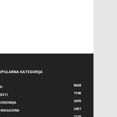
OPULARNA KATEGORIJA
8628
IH
7190
JESTI
2670
KONOMIJA
2457
Z MAGAZINA
2229