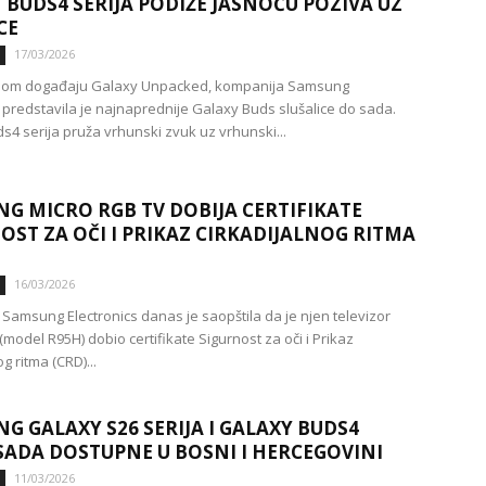
 BUDS4 SERIJA PODIŽE JASNOĆU POZIVA UZ
CE
17/03/2026
om događaju Galaxy Unpacked, kompanija Samsung
s predstavila je najnaprednije Galaxy Buds slušalice do sada.
s4 serija pruža vrhunski zvuk uz vrhunski...
G MICRO RGB TV DOBIJA CERTIFIKATE
OST ZA OČI I PRIKAZ CIRKADIJALNOG RITMA
16/03/2026
Samsung Electronics danas je saopštila da je njen televizor
model R95H) dobio certifikate Sigurnost za oči i Prikaz
og ritma (CRD)...
G GALAXY S26 SERIJA I GALAXY BUDS4
 SADA DOSTUPNE U BOSNI I HERCEGOVINI
11/03/2026