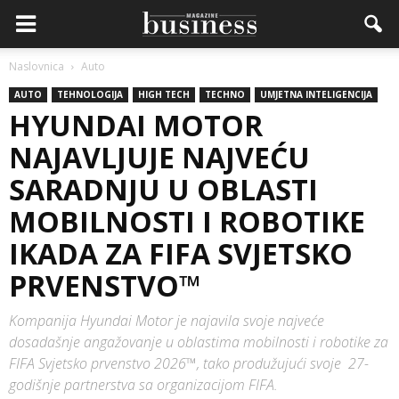
Naslovnica
Auto
AUTO
TEHNOLOGIJA
HIGH TECH
TECHNO
UMJETNA INTELIGENCIJA
HYUNDAI MOTOR
NAJAVLJUJE NAJVEĆU
SARADNJU U OBLASTI
MOBILNOSTI I ROBOTIKE
IKADA ZA FIFA SVJETSKO
PRVENSTVO™
Kompanija Hyundai Motor je najavila svoje najveće
dosadašnje angažovanje u oblastima mobilnosti i robotike za
FIFA Svjetsko prvenstvo 2026™, tako produžujući svoje 27-
godišnje partnerstva sa organizacijom FIFA.