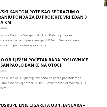
VSKI KANTON POTPISAO SPORAZUM O
ANJU FONDA ZA EU PROJEKTE VRIJEDAN 3
NA KM
/2024
nansija Kantona Sarajevo dr. Afan Kalamujić i direktor
 regionalne razvojne agencije SERDA dr. Ševkija Okerić
u jučer tri jako važna sporazuma...
O OBILJEŽEN POČETAK RADA POSLOVNICE
 SANPAOLO BANKE NA OTOCI
/2020
paolo Banka BiH jučer je svečano obilježila početak rada
 Otoka na novoj adresi u Ulici Bulevar Meše Selimovića 2C u
sim...
OSKUPLJENJE CIGARETA OD 1. JANUARA – I