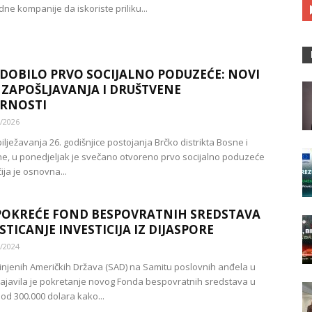
e kompanije da iskoriste priliku...
DOBILO PRVO SOCIJALNO PODUZEĆE: NOVI
ZAPOŠLJAVANJA I DRUŠTVENE
ARNOSTI
/2026
ilježavanja 26. godišnjice postojanja Brčko distrikta Bosne i
e, u ponedjeljak je svečano otvoreno prvo socijalno poduzeće
ija je osnovna...
POKREĆE FOND BESPOVRATNIH SREDSTAVA
STICANJE INVESTICIJA IZ DIJASPORE
/2024
injenih Američkih Država (SAD) na Samitu poslovnih anđela u
ajavila je pokretanje novog Fonda bespovratnih sredstava u
 od 300.000 dolara kako...