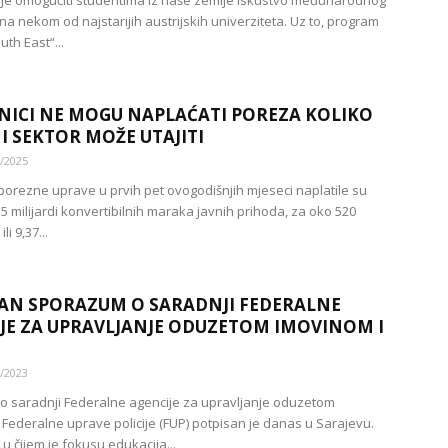
 je omogućiti studentima iz naše zemlje iskustvo međunarodnog
na nekom od najstarijih austrijskih univerziteta. Uz to, program
uth East“...
NICI NE MOGU NAPLAĆATI POREZA KOLIKO
NI SEKTOR MOŽE UTAJITI
/2025
 porezne uprave u prvih pet ovogodišnjih mjeseci naplatile su
5 milijardi konvertibilnih maraka javnih prihoda, za oko 520
li 9,37...
AN SPORAZUM O SARADNJI FEDERALNE
JE ZA UPRAVLJANJE ODUZETOM IMOVINOM I
/2023
 saradnji Federalne agencije za upravljanje oduzetom
 Federalne uprave policije (FUP) potpisan je danas u Sarajevu.
u čijem je fokusu edukacija...