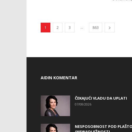
...
1
2
3
863
AIDIN KOMENTAR
ČEKAJUĆI VLADU DA UPLATI
07/08/2026
NESPOSOBNOST POD PLAŠT
(NE)NADLEŽNOSTI