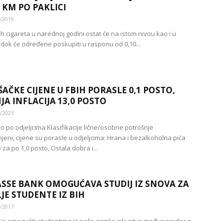
0 KM PO PAKLICI
/2019
h cigareta u narednoj godini ostat će na istom nivou kao i u
, dok će određene poskupiti u rasponu od 0,10...
AČKE CIJENE U FBIH PORASLE 0,1 POSTO,
JA INFLACIJA 13,0 POSTO
/2023
 po odjeljcima Klasifikacije lične/osobne potrošnje
eni, cijene su porasle u odjeljcima: Hrana i bezalkoholna pića
 za po 1,0 posto, Ostala dobra i...
SSE BANK OMOGUĆAVA STUDIJ IZ SNOVA ZA
JE STUDENTE IZ BIH
/2017