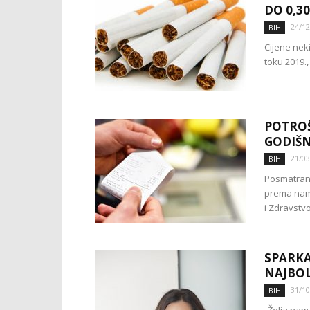
DO 0,3
24/12
BIH
Cijene neki
toku 2019.
POTROŠ
GODIŠN
21/03
BIH
Posmatrano
prema namj
i Zdravstvo
SPARKA
NAJBOL
31/10
BIH