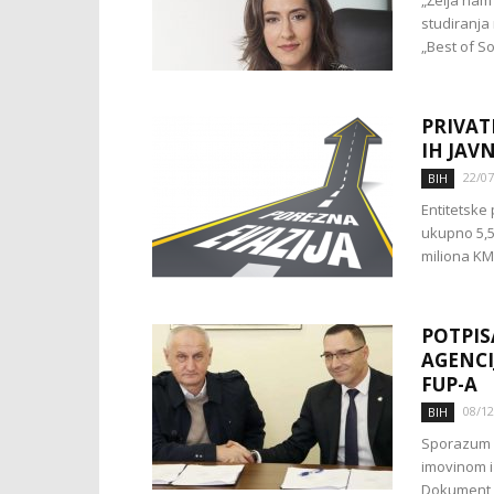
„Želja nam
studiranja 
„Best of So
PRIVAT
IH JAV
22/07
BIH
Entitetske
ukupno 5,5
miliona KM i
POTPIS
AGENCI
FUP-A
08/12
BIH
Sporazum o
imovinom i
Dokument, 