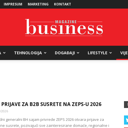
IMPRESUM
MARKETING
KONTAKT
A
TEHNOLOGIJA
DOGAĐAJI
LIFESTYLE
VIJ
Business
Magazine
 PRIJAVE ZA B2B SUSRETE NA ZEPS-U 2026
/2026
i generalni BH sajam privrede ZEPS 2026 otvara prijave za
ne susrete, pozivajući sve zainteresirane domaće, regionalne i