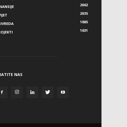
2062
NANSIJE
2035
IJET
1885
RIVREDA
1631
ROJEKTI
RATITE NAS