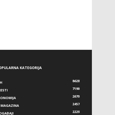
OPULARNA KATEGORIJA
8628
IH
7190
JESTI
2670
KONOMIJA
2457
Z MAGAZINA
2229
OGAĐAJI