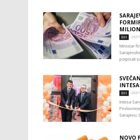
SARAJE
FORMIR
MILIO
26/07
BIH
Ministar fi
Sarajevske
potpisali s
SVEČAN
INTESA
28/01
BIH
Intesa San
Poslovnice
Sarajevu. O
NOVO P