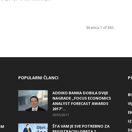
Stranica 1 of 863
POPULARNI ČLANCI
P
ADDIKO BANKA DOBILA DVIJE
B
NAGRADE „FOCUS ECONOMICS
ANALYST FORECAST AWARDS
VI
2017“...
E
29/05/2017
I
ŠTA VAM JE SVE POTREBNO ZA
OM
D
REGISTRACIJU OBRTA ?