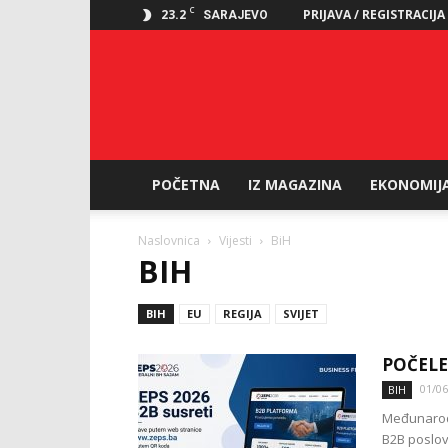
C
23.2
PRIJAVA / REGISTRACIJA
SARAJEVO
POČETNA
IZ MAGAZINA
EKONOMIJ
Naslovnica
Vijesti
BiH
BIH
BIH
EU
REGIJA
SVIJET
POČELE
01/06
BIH
Međunarodn
B2B poslov