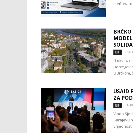
međunarodn
BRČKO 
MODEL 
SOLID
13/03
BIH
U okviru ob
Hercegovin
u Brčkom, č
USAID 
ZA POD
31/10
BIH
Vlada Sjed
Sarajevu n
vrijednosti