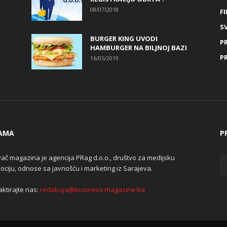
08/07/2018
FI
SV
BURGER KING UVODI
P
HAMBURGER NA BILJNOJ BAZI
P
16/05/2019
AMA
P
ač magazina je agencija PRag d.o.o., društvo za medijsku
ciju, odnose sa javnošću i marketing iz Sarajeva.
ktirajte nas:
redakcija@business-magazine.ba