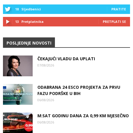
18
Sljedbenici
PRATITE
13
Pretplatnika
PRETPLATI SE
POSLJEDNJE NOVOSTI
ČEKAJUĆI VLADU DA UPLATI
07/08/2026
ODABRANA 24 ESCO PROJEKTA ZA PRVU
FAZU PODRŠKE U BIH
06/08/2026
M:SAT GODINU DANA ZA 0,99 KM MJESEČNO
06/08/2026