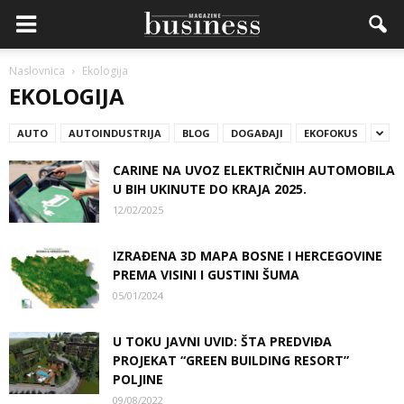
Naslovnica
Ekologija
EKOLOGIJA
AUTO
AUTOINDUSTRIJA
BLOG
DOGAĐAJI
EKOFOKUS
CARINE NA UVOZ ELEKTRIČNIH AUTOMOBILA
U BIH UKINUTE DO KRAJA 2025.
12/02/2025
IZRAĐENA 3D MAPA BOSNE I HERCEGOVINE
PREMA VISINI I GUSTINI ŠUMA
05/01/2024
U TOKU JAVNI UVID: ŠTA PREDVIĐA
PROJEKAT “GREEN BUILDING RESORT”
POLJINE
09/08/2022