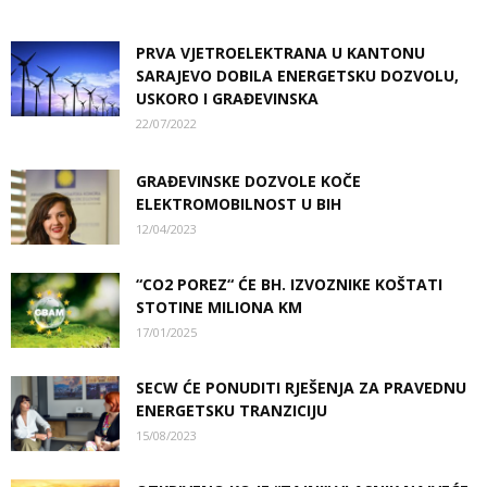
PRVA VJETROELEKTRANA U KANTONU
SARAJEVO DOBILA ENERGETSKU DOZVOLU,
USKORO I GRAĐEVINSKA
22/07/2022
GRAĐEVINSKE DOZVOLE KOČE
ELEKTROMOBILNOST U BIH
12/04/2023
“CO2 POREZ“ ĆE BH. IZVOZNIKE KOŠTATI
STOTINE MILIONA KM
17/01/2025
SECW ĆE PONUDITI RJEŠENJA ZA PRAVEDNU
ENERGETSKU TRANZICIJU
15/08/2023