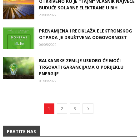
OTKRIVENO KO JE “TAJNI” VLASNIK NAJVEĆE
BUDUĆE SOLARNE ELEKTRANE U BIH
20/08/2022
PRENAMJENA I RECIKLAŽA ELEKTRONSKOG
OTPADA JE DRUŠTVENA ODGOVORNOST
06/05/2022
BALKANSKE ZEMLJE USKORO ĆE MOĆI
TRGOVATI GARANCIJAMA O PORIJEKLU
ENERGIJE
01/08/2022
1
2
3
PRATITE NAS