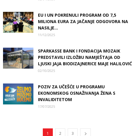
EU I UN POKRENULI PROGRAM OD 7,5
MILIONA EURA ZA JAČANJE ODGOVORA NA
NASILJE...
11/12/2025
SPARKASSE BANK I FONDACIJA MOZAIK
PREDSTAVILI IZLOŽBU NAMJEŠTAJA OD
LJUSKI JAJA BIODIZAJNERICE MAJE HALILOVIĆ
02/10/2025
POZIV ZA UČEŠĆE U PROGRAMU
EKONOMSKOG OSNAŽIVANJA ŽENA S
INVALIDITETOM
17/07/2025
1
2
3