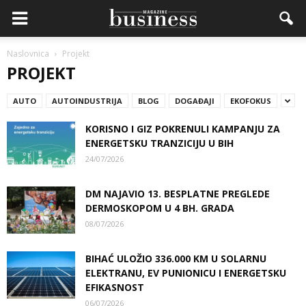
Naslovnica
Projekt
PROJEKT
AUTO
AUTOINDUSTRIJA
BLOG
DOGAĐAJI
EKOFOKUS
KORISNO I GIZ POKRENULI KAMPANJU ZA
ENERGETSKU TRANZICIJU U BIH
24/07/2026
DM NAJAVIO 13. BESPLATNE PREGLEDE
DERMOSKOPOM U 4 BH. GRADA
08/07/2026
BIHAĆ ULOŽIO 336.000 KM U SOLARNU
ELEKTRANU, EV PUNIONICU I ENERGETSKU
EFIKASNOST
06/07/2026