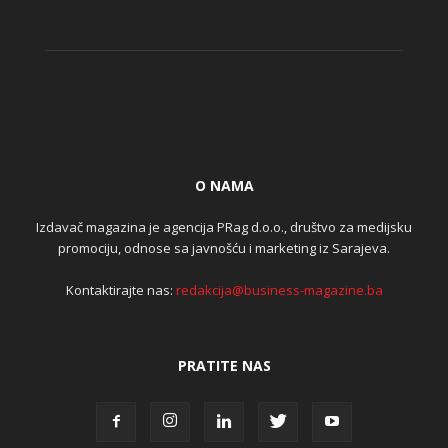
O NAMA
Izdavač magazina je agencija PRag d.o.o., društvo za medijsku
promociju, odnose sa javnošću i marketing iz Sarajeva.
Kontaktirajte nas:
redakcija@business-magazine.ba
PRATITE NAS