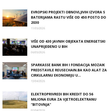
EVROPSKI PROJEKTI OBNOVLJIVIH IZVORA S
BATERIJAMA RASTU VIŠE OD 450 POSTO DO
2030
11/05/2026
VIŠE OD 430 JAVNIH OBJEKATA ENERGETSKI
UNAPRIJEĐENO U BIH
06/05/2026
SPARKASSE BANK BIH I FONDACIJA MOZAIK
PREDSTAVILE REUSECHAIN.BA KAO ALAT ZA
CIRKULARNU EKONOMIJU U...
13/04/2026
ELEKTROPRIVREDI BIH KREDIT DO 56
MILIONA EURA ZA VJETROELEKTRANU
“BITOVNJA”
02/04/2026