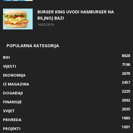
BURGER KING UVODI HAMBURGER NA
BILJNOJ BAZI
16/05/2019
POPULARNA KATEGORIJA
8628
BIH
7190
VIJESTI
2670
EKONOMIJA
2457
IZ MAGAZINA
2229
DOGAĐAJI
2062
FINANSIJE
2035
SVIJET
1885
PRIVREDA
1631
PROJEKTI