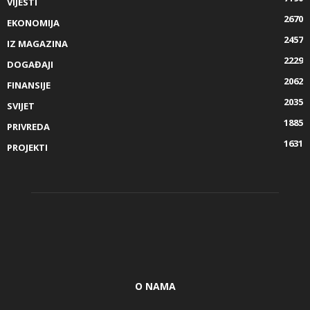
VIJESTI
2670
EKONOMIJA
2457
IZ MAGAZINA
2229
DOGAĐAJI
2062
FINANSIJE
2035
SVIJET
1885
PRIVREDA
1631
PROJEKTI
O NAMA