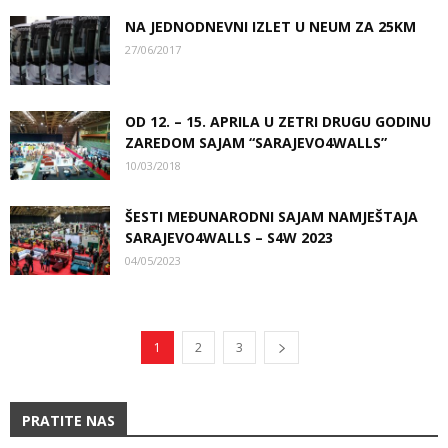
NA JEDNODNEVNI IZLET U NEUM ZA 25KM
27/06/2017
OD 12. – 15. APRILA U ZETRI DRUGU GODINU
ZAREDOM SAJAM “SARAJEVO4WALLS”
10/03/2018
ŠESTI MEĐUNARODNI SAJAM NAMJEŠTAJA
SARAJEVO4WALLS – S4W 2023
04/05/2023
1
2
3
PRATITE NAS