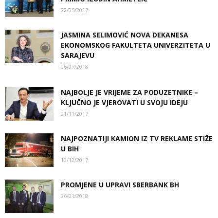
22/05/2017
JASMINA SELIMOVIĆ NOVA DEKANESA
EKONOMSKOG FAKULTETA UNIVERZITETA U
SARAJEVU
06/07/2018
NAJBOLJE JE VRIJEME ZA PODUZETNIKE –
KLJUČNO JE VJEROVATI U SVOJU IDEJU
21/11/2017
NAJPOZNATIJI KAMION IZ TV REKLAME STIŽE
U BIH
13/12/2017
PROMJENE U UPRAVI SBERBANK BH
26/01/2018