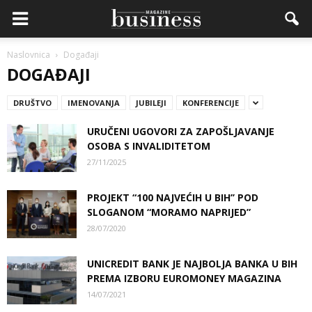
Naslovnica
Događaji
DOGAĐAJI
DRUŠTVO
IMENOVANJA
JUBILEJI
KONFERENCIJE
URUČENI UGOVORI ZA ZAPOŠLJAVANJE
OSOBA S INVALIDITETOM
27/11/2025
PROJEKT “100 NAJVEĆIH U BIH’’ POD
SLOGANOM “MORAMO NAPRIJED”
28/07/2020
UNICREDIT BANK JE NAJBOLJA BANKA U BIH
PREMA IZBORU EUROMONEY MAGAZINA
14/07/2021