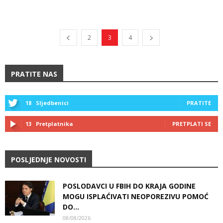
2
3
4
PRATITE NAS
18
Sljedbenici
PRATITE
13
Pretplatnika
PRETPLATI SE
POSLJEDNJE NOVOSTI
POSLODAVCI U FBIH DO KRAJA GODINE
MOGU ISPLAĆIVATI NEOPOREZIVU POMOĆ
DO...
08/08/2026