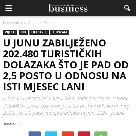
Naslovnica
Vijesti
BiH
VIJESTI
BIH
LIFESTYLE
TURIZAM
U JUNU ZABILJEŽENO
202.480 TURISTIČKIH
DOLAZAKA ŠTO JE PAD OD
2,5 POSTO U ODNOSU NA
ISTI MJESEC LANI
U Bosni i Hercegovini u junu 2025. godine turisti su ostvarili
202.480 posjeta, što je manje za 0,1 posto u odnosu na maj
2025. i za 2,5 posto manje u odnosu na juni 2024. godine.
08/08/2025