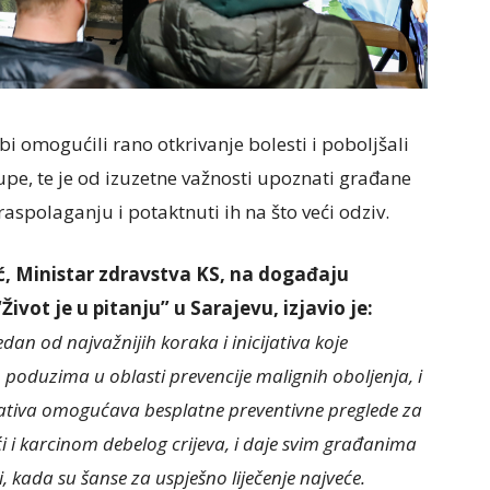
i omogućili rano otkrivanje bolesti i poboljšali
rupe, te je od izuzetne važnosti upoznati građane
aspolaganju i potaktnuti ih na što veći odziv.
ić, Ministar zdravstva KS, na događaju
ot je u pitanju” u Sarajevu, izjavio je:
jedan od najvažnijih koraka i inicijativa koje
poduzima u oblasti prevencije malignih oboljenja, i
jativa omogućava besplatne preventivne preglede za
ći i karcinom debelog crijeva, i daje svim građanima
zi, kada su šanse za uspješno liječenje najveće.