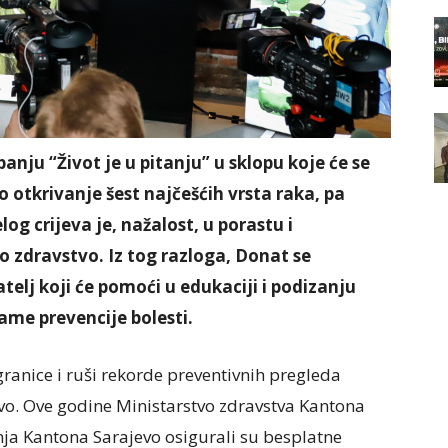
anju “Život je u pitanju”
u sklopu koje će se
o otkrivanje šest najčešćih vrsta raka, pa
og crijeva je, nažalost, u porastu i
o zdravstvo. Iz tog razloga, Donat se
atelj koji će pomoći u edukaciji i podizanju
same prevencije bolesti.
anice i ruši rekorde preventivnih pregleda
vo. Ove godine Ministarstvo zdravstva Kantona
ja Kantona Sarajevo osigurali su besplatne