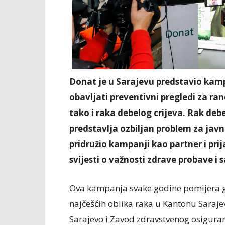
Donat je u Sarajevu predstavio kamp
obavljati preventivni pregledi za ran
tako i raka debelog crijeva. Rak debel
predstavlja ozbiljan problem za javn
pridružio kampanji kao partner i prij
svijesti o važnosti zdrave probave i 
Ova kampanja svake godine pomijera gr
najčešćih oblika raka u Kantonu Saraje
Sarajevo i Zavod zdravstvenog osiguran