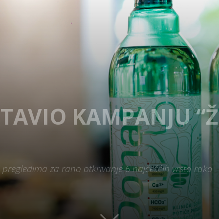
TAVIO KAMPANJU “ŽI
regledima za rano otkrivanje 6 najčešćih vrsta raka