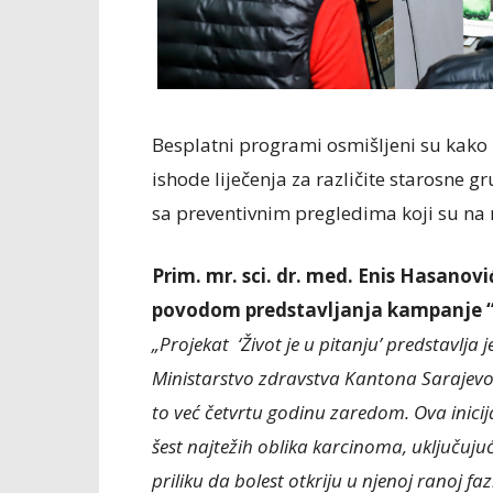
Besplatni programi osmišljeni su kako b
ishode liječenja za različite starosne g
sa preventivnim pregledima koji su na r
Prim. mr. sci. dr. med. Enis Hasanov
povodom predstavljanja kampanje “Živ
„Projekat ‘Život je u pitanju’ predstavlja 
Ministarstvo zdravstva Kantona Sarajevo 
to već četvrtu godinu zaredom. Ova inici
šest najtežih oblika karcinoma, uključuju
priliku da bolest otkriju u njenoj ranoj fa