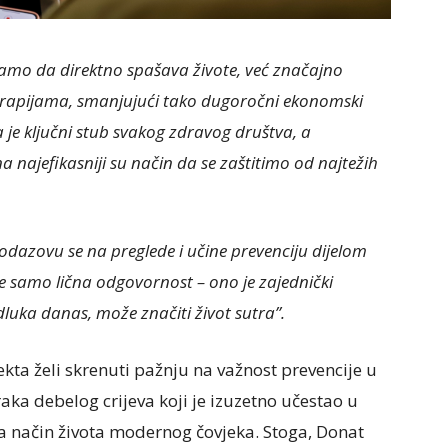
samo da direktno spašava živote, već značajno
erapijama, smanjujući tako dugoročni ekonomski
a je ključni stub svakog zdravog društva, a
 najefikasniji su način da se zaštitimo od najtežih
 odazovu se na preglede i učine prevenciju dijelom
je samo lična odgovornost – ono je zajednički
 odluka danas, može značiti život sutra”.
jekta želi skrenuti pažnju na važnost prevencije u
raka debelog crijeva koji je izuzetno učestao u
va način života modernog čovjeka. Stoga, Donat