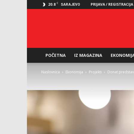
C
20.8
PRIJAVA / REGISTRACIJA
SARAJEVO
POČETNA
IZ MAGAZINA
EKONOMIJ
Naslovnica
Ekonomija
Projekti
Donat predstavi