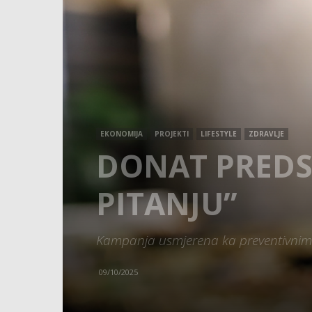
EKONOMIJA
PROJEKTI
LIFESTYLE
ZDRAVLJE
DONAT PREDS
PITANJU”
Kampanja usmjerena ka preventivnim p
09/10/2025