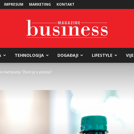
IMPRESUM
MARKETING
KONTAKT
A
TEHNOLOGIJA
DOGAĐAJI
LIFESTYLE
VIJ
Business
o kampanju “Život je u pitanju”
Magazine