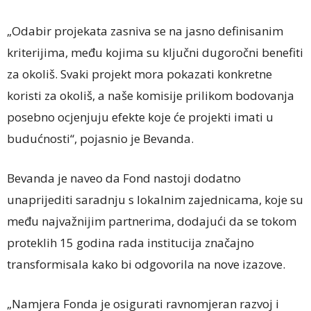
„Odabir projekata zasniva se na jasno definisanim
kriterijima, među kojima su ključni dugoročni benefiti
za okoliš. Svaki projekt mora pokazati konkretne
koristi za okoliš, a naše komisije prilikom bodovanja
posebno ocjenjuju efekte koje će projekti imati u
budućnosti“, pojasnio je Bevanda.
Bevanda je naveo da Fond nastoji dodatno
unaprijediti saradnju s lokalnim zajednicama, koje su
među najvažnijim partnerima, dodajući da se tokom
proteklih 15 godina rada institucija značajno
transformisala kako bi odgovorila na nove izazove.
„Namjera Fonda je osigurati ravnomjeran razvoj i