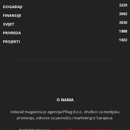
2229
DOGAĐAJI
2062
FINANSIJE
2036
SVIJET
1888
PRIVREDA
1632
PROJEKTI
O NAMA
Izdavač magazina je agencija PRag d.o.o., društvo za medijsku
promociju, odnose sa javnošću i marketing iz Sarajeva.