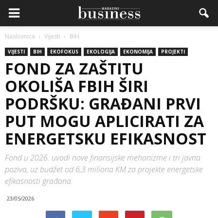
Naslovnica
Vijesti
BiH
VIJESTI
BIH
EKOFOKUS
EKOLOGIJA
EKONOMIJA
PROJEKTI
FOND ZA ZAŠTITU
OKOLIŠA FBIH ŠIRI
PODRŠKU: GRAĐANI PRVI
PUT MOGU APLICIRATI ZA
ENERGETSKU EFIKASNOST
Fond u 2026. uvodi nove finansijske mehanizme i tri javna
poziva, uz budžet od 6,3 miliona KM za projekte energetske
efikasnosti građana.
23/05/2026