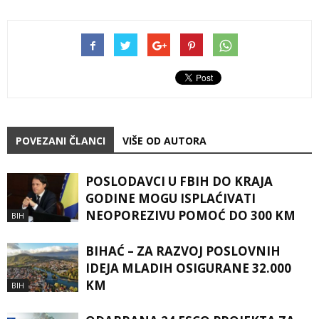
POVEZANI ČLANCI
VIŠE OD AUTORA
POSLODAVCI U FBIH DO KRAJA
GODINE MOGU ISPLAĆIVATI
NEOPOREZIVU POMOĆ DO 300 KM
BIH
BIHAĆ – ZA RAZVOJ POSLOVNIH
IDEJA MLADIH OSIGURANE 32.000
KM
BIH