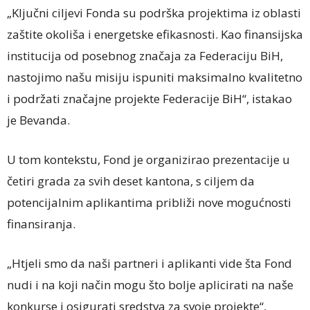
„Ključni ciljevi Fonda su podrška projektima iz oblasti
zaštite okoliša i energetske efikasnosti. Kao finansijska
institucija od posebnog značaja za Federaciju BiH,
nastojimo našu misiju ispuniti maksimalno kvalitetno
i podržati značajne projekte Federacije BiH“, istakao
je Bevanda.
U tom kontekstu, Fond je organizirao prezentacije u
četiri grada za svih deset kantona, s ciljem da
potencijalnim aplikantima približi nove mogućnosti
finansiranja.
„Htjeli smo da naši partneri i aplikanti vide šta Fond
nudi i na koji način mogu što bolje aplicirati na naše
konkurse i osigurati sredstva za svoje projekte“,