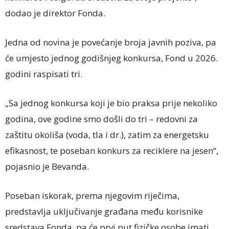
dodao je direktor Fonda.
Jedna od novina je povećanje broja javnih poziva, pa
će umjesto jednog godišnjeg konkursa, Fond u 2026.
godini raspisati tri.
„Sa jednog konkursa koji je bio praksa prije nekoliko
godina, ove godine smo došli do tri – redovni za
zaštitu okoliša (voda, tla i dr.), zatim za energetsku
efikasnost, te poseban konkurs za reciklere na jesen“,
pojasnio je Bevanda.
Poseban iskorak, prema njegovim riječima,
predstavlja uključivanje građana među korisnike
sredstava Fonda, pa će prvi put fizičke osobe imati