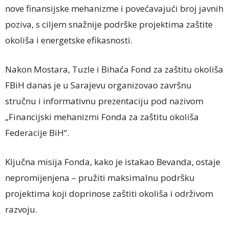
nove finansijske mehanizme i povećavajući broj javnih
poziva, s ciljem snažnije podrške projektima zaštite
okoliša i energetske efikasnosti.
Nakon Mostara, Tuzle i Bihaća Fond za zaštitu okoliša
FBiH danas je u Sarajevu organizovao završnu
stručnu i informativnu prezentaciju pod nazivom
„Financijski mehanizmi Fonda za zaštitu okoliša
Federacije BiH“.
Ključna misija Fonda, kako je istakao Bevanda, ostaje
nepromijenjena – pružiti maksimalnu podršku
projektima koji doprinose zaštiti okoliša i održivom
razvoju.