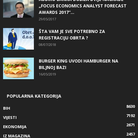
„FOCUS ECONOMICS ANALYST FORECAST
AWARDS 2017“...
29/05/2017
ŠTA VAM JE SVE POTREBNO ZA
REGISTRACIJU OBRTA ?
08/07/2018
BURGER KING UVODI HAMBURGER NA
BILJNOJ BAZI
16/05/2019
POPULARNA KATEGORIJA
8630
BIH
7192
VIJESTI
2671
EKONOMIJA
2457
IZ MAGAZINA