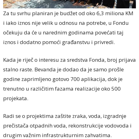
Za tu svrhu planiran je budžet od oko 6,3 miliona KM
i iako iznos nije velik u odnosu na potrebe, u Fondu
očekuju da će u narednim godinama povećati taj
iznos i dodatno pomoći građanstvu i privredi.
Kada je riječ o interesu za sredstva Fonda, broj prijava
stalno raste. Bevanda je dodao da je samo prošle
godine zaprimljeno gotovo 700 aplikacija, dok je
trenutno u različitim fazama realizacije oko 500
projekata.
Radi se o projektima zaštite zraka, voda, izgradnje
prečistača otpadnih voda, rekonstrukcije vodovoda i
drugim važnim infrastrukturnim zahvatima.