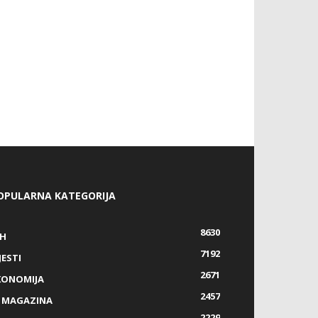
OPULARNA KATEGORIJA
8630
IH
7192
JESTI
2671
KONOMIJA
2457
Z MAGAZINA
2229