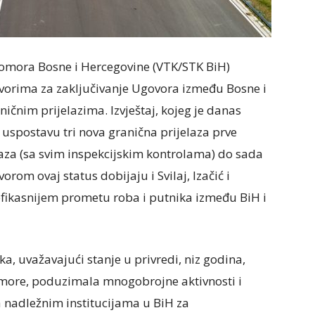
komora Bosne i Hercegovine (VTK/STK BiH)
ovorima za zaključivanje Ugovora između Bosne i
ičnim prijelazima. Izvještaj, kojeg je danas
 uspostavu tri nova granična prijelaza prve
laza (sa svim inspekcijskim kontrolama) do sada
orom ovaj status dobijaju i Svilaj, Izačić i
efikasnijem prometu roba i putnika između BiH i
a, uvažavajući stanje u privredi, niz godina,
omore, poduzimala mnogobrojne aktivnosti i
a nadležnim institucijama u BiH za