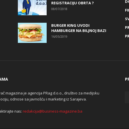
D
REGISTRACIJU OBRTA ?
08/07/2018
FI
SV
BURGER KING UVODI
P
HAMBURGER NA BILJNOJ BAZI
P
16/05/2019
AMA
P
ač magazina je agencija PRag d.o.o., društvo za medijsku
ciju, odnose sa javnošću i marketing iz Sarajeva.
ktirajte nas:
redakcija@business-magazine.ba