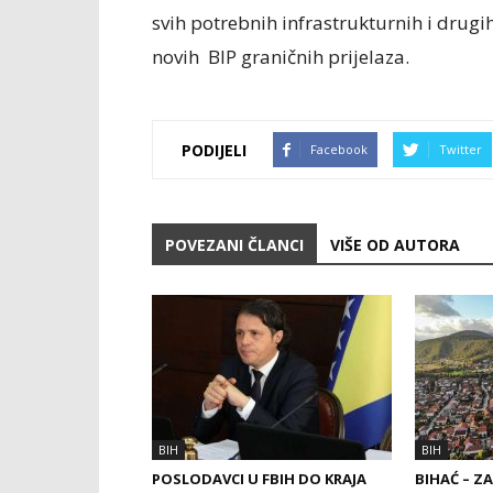
svih potrebnih infrastrukturnih i drugi
novih BIP graničnih prijelaza.
PODIJELI
Facebook
Twitter
POVEZANI ČLANCI
VIŠE OD AUTORA
BIH
BIH
POSLODAVCI U FBIH DO KRAJA
BIHAĆ – Z