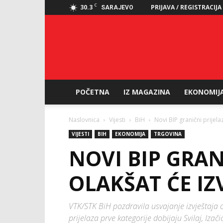
C
30.3
PRIJAVA / REGISTRACIJA
SARAJEVO
POČETNA
IZ MAGAZINA
EKONOMIJ
Naslovnica
Vijesti
BiH
Novi BIP granični prijelaz
VIJESTI
BIH
EKONOMIJA
TRGOVINA
NOVI BIP GRAN
OLAKŠAT ĆE IZ
VTK/STK BiH pozdravila usvajanje izvještaja
prijelaza prve kategorije dobijaju Svilaj, Izač