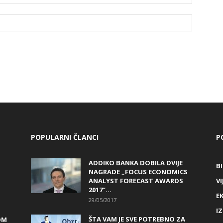
POPULARNI ČLANCI
P
ADDIKO BANKA DOBILA DVIJE
B
NAGRADE „FOCUS ECONOMICS
ANALYST FORECAST AWARDS
VI
2017“...
E
29/05/2017
I
ŠTA VAM JE SVE POTREBNO ZA
OM