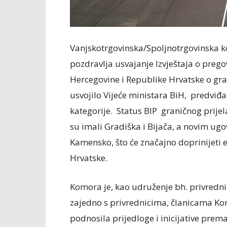
Vanjskotrgovinska/Spoljnotrgovinska 
pozdravlja usvajanje Izvještaja o preg
Hercegovine i Republike Hrvatske o gran
usvojilo Vijeće ministara BiH, predviđa
kategorije. Status BIP graničnog prije
su imali Gradiška i Bijača, a novim ugov
Kamensko, što će značajno doprinijeti 
Hrvatske.
Komora je, kao udruženje bh. privrednik
zajedno s privrednicima, članicama K
podnosila prijedloge i inicijative prem