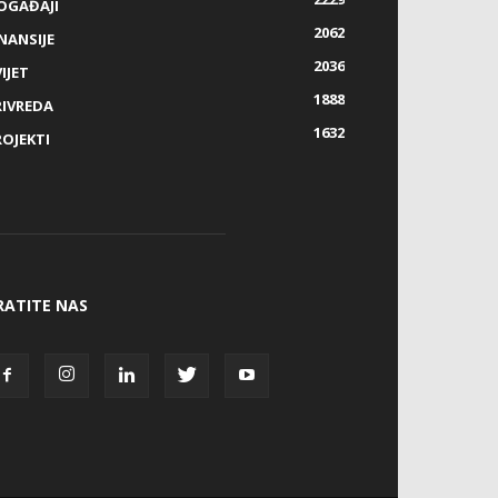
OGAĐAJI
2062
NANSIJE
2036
IJET
1888
RIVREDA
1632
ROJEKTI
RATITE NAS