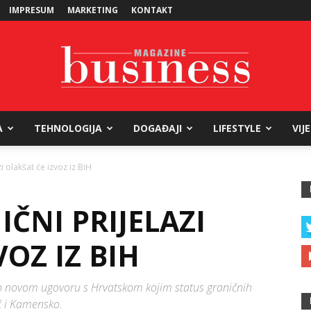
IMPRESUM
MARKETING
KONTAKT
A
TEHNOLOGIJA
DOGAĐAJI
LIFESTYLE
VIJ
Business
i olakšat će izvoz iz BiH
IČNI PRIJELAZI
Magazine
VOZ IZ BIH
 o novom ugovoru s Hrvatskom kojim status graničnih
ić i Kamensko.