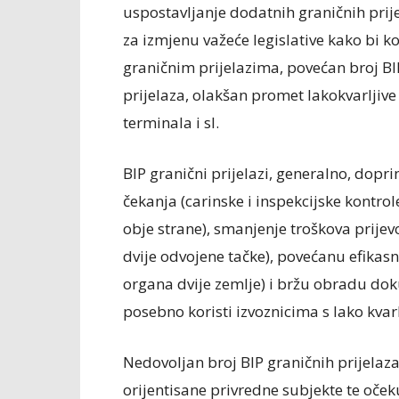
uspostavljanje dodatnih graničnih prije
za izmjenu važeće legislative kako bi k
graničnim prijelazima, povećan broj B
prijelaza, olakšan promet lakokvarljiv
terminala i sl.
BIP granični prijelazi, generalno, dop
čekanja (carinske i inspekcijske kontro
obje strane), smanjenje troškova prijev
dvije odvojene tačke), povećanu efikasn
organa dvije zemlje) i bržu obradu doku
posebno koristi izvoznicima s lako kva
Nedovoljan broj BIP graničnih prijelaza
orijentisane privredne subjekte te oček