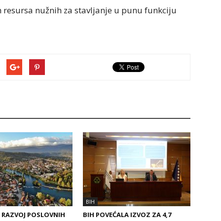
h resursa nužnih za stavljanje u punu funkciju
BIH
A RAZVOJ POSLOVNIH
BIH POVEĆALA IZVOZ ZA 4,7