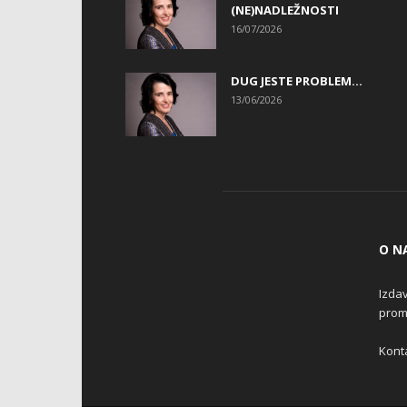
(NE)NADLEŽNOSTI
16/07/2026
DUG JESTE PROBLEM…
13/06/2026
O N
Izdav
promo
Konta