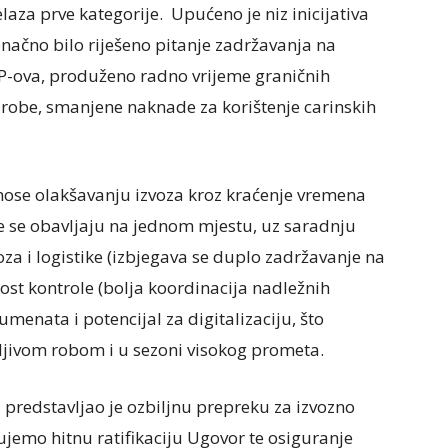
laza prve kategorije. Upućeno je niz inicijativa
onačno bilo riješeno pitanje zadržavanja na
IP-ova, produženo radno vrijeme graničnih
e robe, smanjene naknade za korištenje carinskih
rinose olakšavanju izvoza kroz kraćenje vremena
le se obavljaju na jednom mjestu, uz saradnju
oza i logistike (izbjegava se duplo zadržavanje na
ost kontrole (bolja koordinacija nadležnih
menata i potencijal za digitalizaciju, što
rljivom robom i u sezoni visokog prometa.
 predstavljao je ozbiljnu prepreku za izvozno
ujemo hitnu ratifikaciju Ugovor te osiguranje