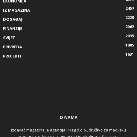
EKONOMIJA
2457
IZ MAGAZINA
2229
DOGAĐAJI
2062
FINANSIJE
2035
SVIJET
1885
PRIVREDA
1631
PROJEKTI
O NAMA
Izdavač magazina je agencija PRag d.o.o., društvo za medijsku
promociju, odnose sa javnošću i marketing iz Sarajeva.