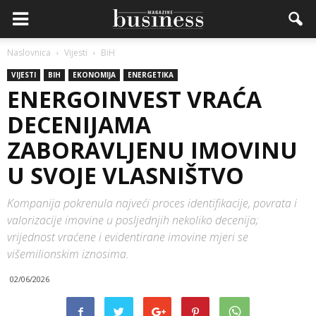
Naslovnica
Vijesti
BiH
VIJESTI
BIH
EKONOMIJA
ENERGETIKA
ENERGOINVEST VRAĆA
DECENIJAMA
ZABORAVLJENU IMOVINU
U SVOJE VLASNIŠTVO
Kompanija pokrenula najveći proces identifikacije, povrata i
valorizacije imovine u posljednjih nekoliko decenija;
vrijednost vraćene i evidentirane imovine mjeri se
višemilionskim iznosima.
02/06/2026