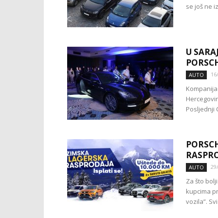
se još ne i
U SARA
PORSC
16
AUTO
Kompanija 
Hercegovin
Posljednji
PORSCH
RASPRO
29
AUTO
Za što bol
kupcima pr
vozila”. S