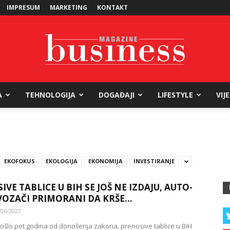
IMPRESUM
MARKETING
KONTAKT
A
TEHNOLOGIJA
DOGAĐAJI
LIFESTYLE
VIJ
Business
EKOFOKUS
EKOLOGIJA
EKONOMIJA
INVESTIRANJE
Magazine
VE TABLICE U BIH SE JOŠ NE IZDAJU, AUTO-
 VOZAČI PRIMORANI DA KRŠE...
/06/2022
prošlo pet godina od donošenja zakona, prenosive tablice u BiH