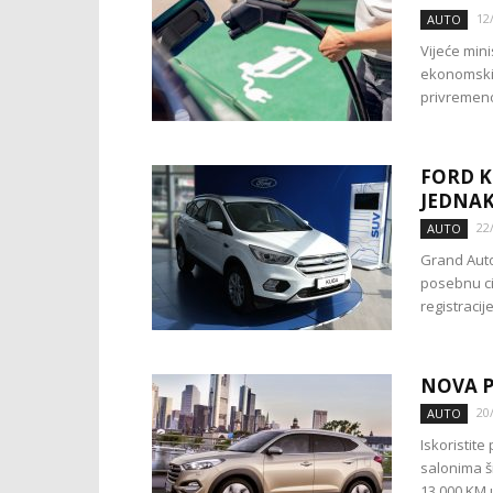
12
AUTO
Vijeće mini
ekonomskih
privremeno
FORD K
JEDNAK
22
AUTO
Grand Auto
posebnu ci
registracije.
NOVA P
20
AUTO
Iskoristit
salonima š
13.000 KM u