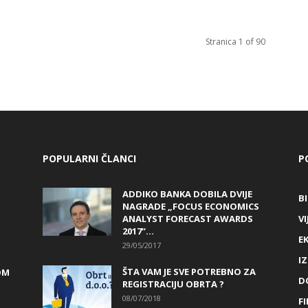
Stranica 1 of 90
POPULARNI ČLANCI
P
ADDIKO BANKA DOBILA DVIJE
B
NAGRADE „FOCUS ECONOMICS
ANALYST FORECAST AWARDS
VI
2017“...
E
29/05/2017
I
ŠTA VAM JE SVE POTREBNO ZA
OM
D
REGISTRACIJU OBRTA ?
08/07/2018
FI