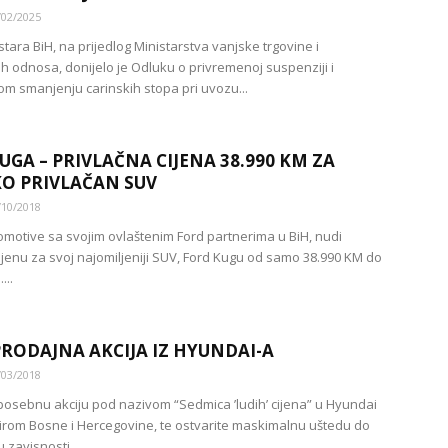
/02/2025
stara BiH, na prijedlog Ministarstva vanjske trgovine i
 odnosa, donijelo je Odluku o privremenoj suspenziji i
m smanjenju carinskih stopa pri uvozu...
UGA – PRIVLAČNA CIJENA 38.990 KM ZA
O PRIVLAČAN SUV
/10/2018
motive sa svojim ovlaštenim Ford partnerima u BiH, nudi
jenu za svoj najomiljeniji SUV, Ford Kugu od samo 38.990 KM do
...
RODAJNA AKCIJA IZ HYUNDAI-A
/03/2018
e posebnu akciju pod nazivom “Sedmica ’ludih’ cijena” u Hyundai
irom Bosne i Hercegovine, te ostvarite maskimalnu uštedu do
 zavisnosti...