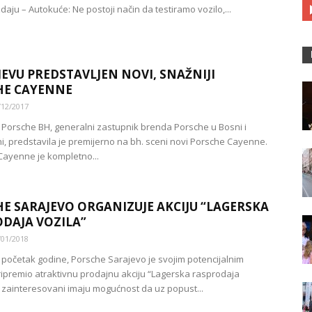
zdaju – Autokuće: Ne postoji način da testiramo vozilo,...
JEVU PREDSTAVLJEN NOVI, SNAŽNIJI
HE CAYENNE
/12/2017
Porsche BH, generalni zastupnik brenda Porsche u Bosni i
i, predstavila je premijerno na bh. sceni novi Porsche Cayenne.
 Cayenne je kompletno...
E SARAJEVO ORGANIZUJE AKCIJU “LAGERSKA
DAJA VOZILA”
/01/2018
ji početak godine, Porsche Sarajevo je svojim potencijalnim
ipremio atraktivnu prodajnu akciju “Lagerska rasprodaja
vi zainteresovani imaju mogućnost da uz popust...