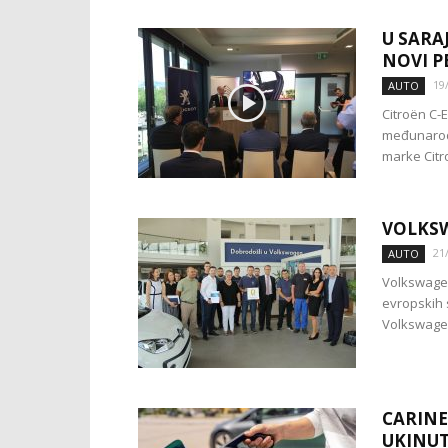
U SARA
NOVI P
19
AUTO
Citroën C-
međunarodn
marke Citro
VOLKSW
21
AUTO
Volkswagen
evropskih 
Volkswagen
CARINE
UKINUT