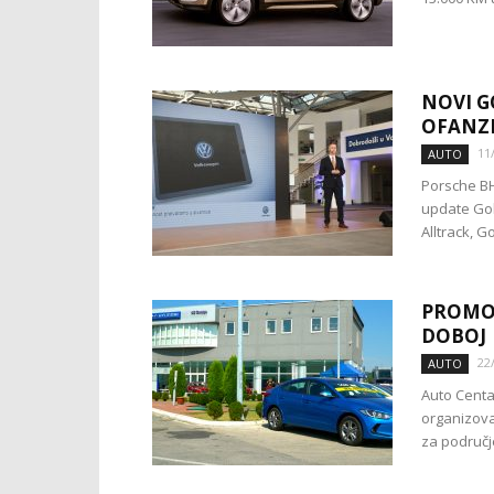
NOVI G
OFANZI
11
AUTO
Porsche BH
update Gol
Alltrack, Gol
PROMOC
DOBOJ
22
AUTO
Auto Centa
organizova
za područj