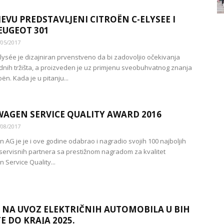
JEVU PREDSTAVLJENI CITROËN C-ELYSEE I
EUGEOT 301
/05/2017
Elysée je dizajniran prvenstveno da bi zadovoljio očekivanja
ih tržišta, a proizveden je uz primjenu sveobuhvatnog znanja
ën. Kada je u pitanju...
AGEN SERVICE QUALITY AWARD 2016
/08/2017
 AG je je i ove godine odabrao i nagradio svojih 100 najboljih
servisnih partnera sa prestižnom nagradom za kvalitet
 Service Quality...
 NA UVOZ ELEKTRIČNIH AUTOMOBILA U BIH
E DO KRAJA 2025.