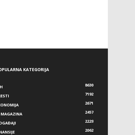
OPULARNA KATEGORIJA
8630
IH
7192
JESTI
2671
KONOMIJA
2457
Z MAGAZINA
2229
OGAĐAJI
2062
NANSIJE