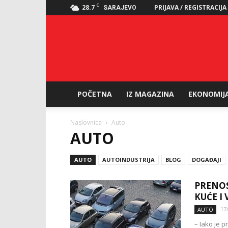
C
28.7
PRIJAVA / REGISTRACIJA
SARAJEVO
POČETNA
IZ MAGAZINA
EKONOMIJ
Naslovnica
Auto
AUTO
AUTO
AUTOINDUSTRIJA
BLOG
DOGAĐAJI
PRENOSI
KUĆE I
17
AUTO
– Iako je 