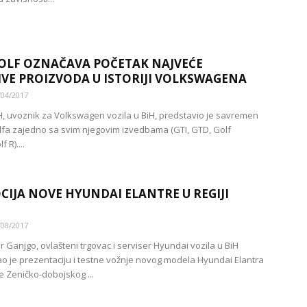
OLF OZNAČAVA POČETAK NAJVEĆE
VE PROIZVODA U ISTORIJI VOLKSWAGENA
/04/2017
, uvoznik za Volkswagen vozila u BiH, predstavio je savremen
fa zajedno sa svim njegovim izvedbama (GTI, GTD, Golf
f R)....
IJA NOVE HYUNDAI ELANTRE U REGIJI
/08/2017
r Ganjgo, ovlašteni trgovac i serviser Hyundai vozila u BiH
o je prezentaciju i testne vožnje novog modela Hyundai Elantra
e Zeničko-dobojskog ...