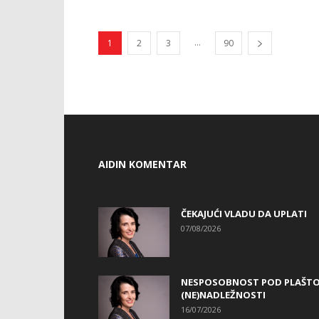
...
1
2
3
90
AIDIN KOMENTAR
ČEKAJUĆI VLADU DA UPLATI
07/08/2026
NESPOSOBNOST POD PLAŠT
(NE)NADLEŽNOSTI
16/07/2026