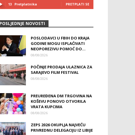
13
Pretplatnika
PRETPLATI SE
POSLJEDNJE NOVOSTI
POSLODAVCI U FBIH DO KRAJA
GODINE MOGU ISPLAĆIVATI
NEOPOREZIVU POMOĆ DO...
08/08/2026
POČINJE PRODAJA ULAZNICA ZA
SARAJEVO FILM FESTIVAL
08/08/2026
PREUREĐENA DM TRGOVINA NA
KOŠEVU PONOVO OTVORILA
VRATA KUPCIMA
08/08/2026
ZEPS 2026 OKUPLJA NAJVEĆU
PRIVREDNU DELEGACIJU IZ LIBIJE