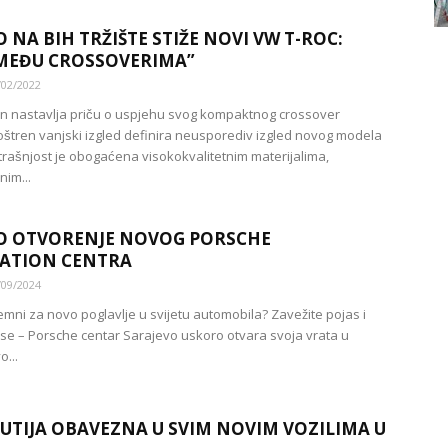
 NA BIH TRŽIŠTE STIŽE NOVI VW T-ROC:
MEĐU CROSSOVERIMA”
/02/2022
 nastavlja priču o uspjehu svog kompaktnog crossover
oštren vanjski izgled definira neusporediv izgled novog modela
rašnjost je obogaćena visokokvalitetnim materijalima,
nim...
O OTVORENJE NOVOG PORSCHE
ATION CENTRA
/09/2024
remni za novo poglavlje u svijetu automobila? Zavežite pojas i
 se – Porsche centar Sarajevo uskoro otvara svoja vrata u
o...
UTIJA OBAVEZNA U SVIM NOVIM VOZILIMA U