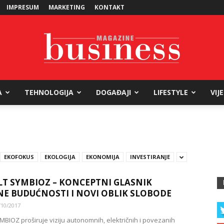
IMPRESUM
MARKETING
KONTAKT
A
TEHNOLOGIJA
DOGAĐAJI
LIFESTYLE
VIJ
Business
EKOFOKUS
EKOLOGIJA
EKONOMIJA
INVESTIRANJE
Magazine
T SYMBIOZ – KONCEPTNI GLASNIK
E BUDUĆNOSTI I NOVI OBLIK SLOBODE
/10/2017
MBIOZ proširuje viziju autonomnih, električnih i povezanih