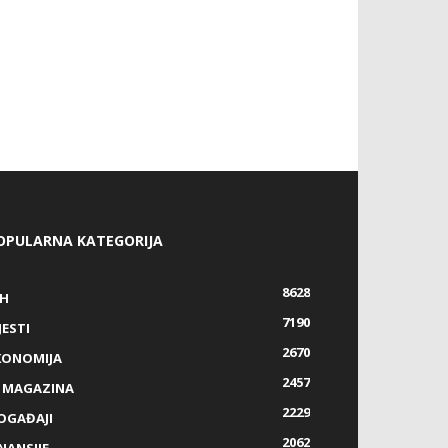
OPULARNA KATEGORIJA
8628
IH
7190
JESTI
2670
KONOMIJA
2457
Z MAGAZINA
2229
OGAĐAJI
2062