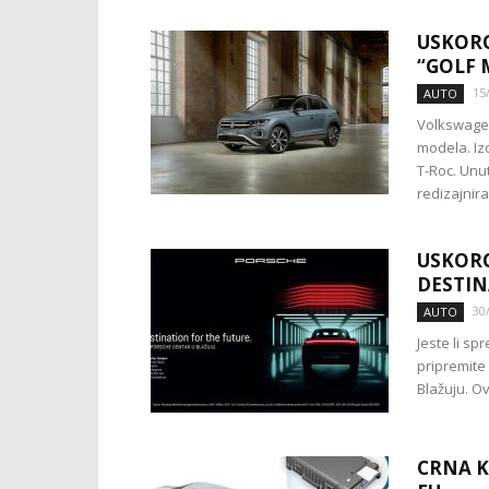
USKORO
“GOLF 
15
AUTO
Volkswagen
modela. Iz
T-Roc. Unut
redizajnira
USKOR
DESTIN
30
AUTO
Jeste li sp
pripremite
Blažuju. Ov
CRNA K