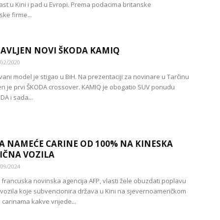
rast u Kini i pad u Evropi. Prema podacima britanske
ke firme...
AVLJEN NOVI ŠKODA KAMIQ
/02/2020
ani model je stigao u BiH. Na prezentaciji za novinare u Tarčinu
en je prvi ŠKODA crossover. KAMIQ je obogatio SUV ponudu
A i sada...
 NAMEĆE CARINE OD 100% NA KINESKA
IČNA VOZILA
/09/2024
a francuska novinska agencija AFP, vlasti žele obuzdati poplavu
h vozila koje subvencionira država u Kini na sjevernoameričkom
im carinama kakve vrijede...