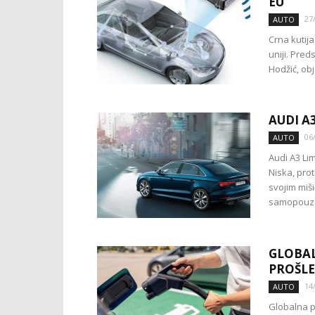
EU
27
AUTO
Crna kutij
uniji. Pre
Hodžić, obj
AUDI A
06
AUTO
Audi A3 Li
Niska, pro
svojim miš
samopouzda
GLOBAL
PROŠLE
14
AUTO
Globalna p