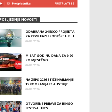
13
Pretplatnika
PRETPLATI SE
POSLJEDNJE NOVOSTI
ODABRANA 24 ESCO PROJEKTA
ZA PRVU FAZU PODRŠKE U BIH
06/08/2026
M:SAT GODINU DANA ZA 0,99
KM MJESEČNO
06/08/2026
NA ZEPS 2026 STIŽE NAJMANJE
15 KOMPANIJA IZ AUSTRIJE
06/08/2026
OTVORENE PRIJAVE ZA BINGO
FESTIVAL FITS