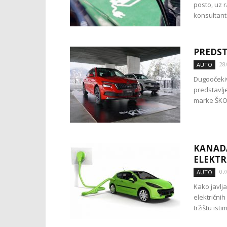
posto, uz 
konsultants
PREDST
28
AUTO
Dugoočekiv
predstavlj
marke ŠKOD
KANADA
ELEKTR
07
AUTO
Kako javlj
električni
tržištu ist