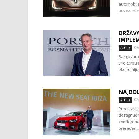
automobila
povezanim 
DRŽAVA
IMPLEM
09
AUTO
Razgovarao
vrlo turbu
ekonomiju i
NAJBOL
02
AUTO
Predstavlj
dostignući
komforom. 
prerađen,..