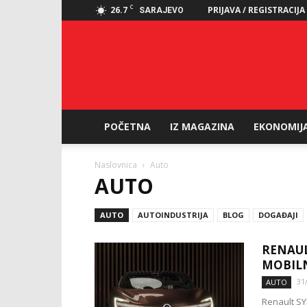
C
26.7
PRIJAVA / REGISTRACIJA
SARAJEVO
POČETNA
IZ MAGAZINA
EKONOMIJ
Naslovnica
Auto
AUTO
AUTO
AUTOINDUSTRIJA
BLOG
DOGAĐAJI
RENAUL
MOBILN
31
AUTO
Renault SY