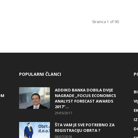
Stranica 1 of 90
POPULARNI ČLANCI
P
ADDIKO BANKA DOBILA DVIJE
B
OM
NAGRADE „FOCUS ECONOMICS
ANALYST FORECAST AWARDS
VI
2017“...
E
29/05/2017
I
ŠTA VAM JE SVE POTREBNO ZA
D
REGISTRACIJU OBRTA ?
08/07/2018