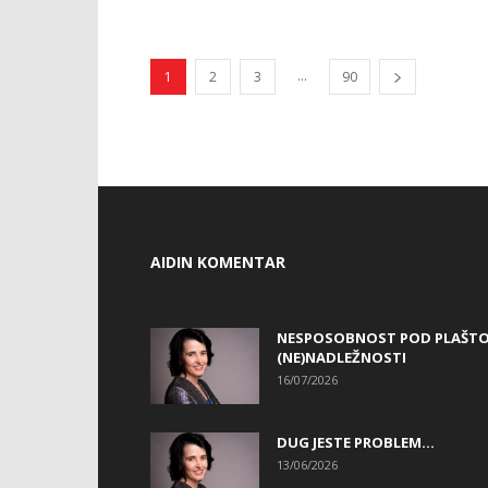
...
1
2
3
90
AIDIN KOMENTAR
NESPOSOBNOST POD PLAŠT
(NE)NADLEŽNOSTI
16/07/2026
DUG JESTE PROBLEM…
13/06/2026