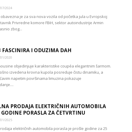
/07/2024
a obavezna je za sva nova vozila od početka jula u Evropskoj
dstavnik Privredne komore FBiH, sektor autoindustrije Armin
asnio zbog...
3 FASCINIRA I ODUZIMA DAH
/01/2020
mousine objedinjuje karakteristike coupéa elegantnim šarmom.
tošno izvedena krovna kupola posreduje čistu dinamiku, a
ićavim napetim površinama limuzina pokazuje
nje....
NA PRODAJA ELEKTRIČNIH AUTOMOBILA
 GODINE PORASLA ZA ČETVRTINU
/01/2025
rodaja električnih automobila porasla je prošle godine za 25