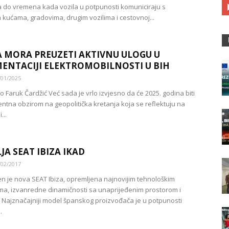
 do vremena kada vozila u potpunosti komuniciraju s
kućama, gradovima, drugim vozilima i cestovnoj...
 MORA PREUZETI AKTIVNU ULOGU U
ENTACIJI ELEKTROMOBILNOSTI U BIH
/01/2025
 Faruk Čardžić Već sada je vrlo izvjesno da će 2025. godina biti
lentna obzirom na geopolitička kretanja koja se reflektuju na
...
JA SEAT IBIZA IKAD
/02/2017
en je nova SEAT Ibiza, opremljena najnovijim tehnološkim
ma, izvanredne dinamičnosti sa unaprijeđenim prostorom i
Najznačajniji model španskog proizvođača je u potpunosti
.