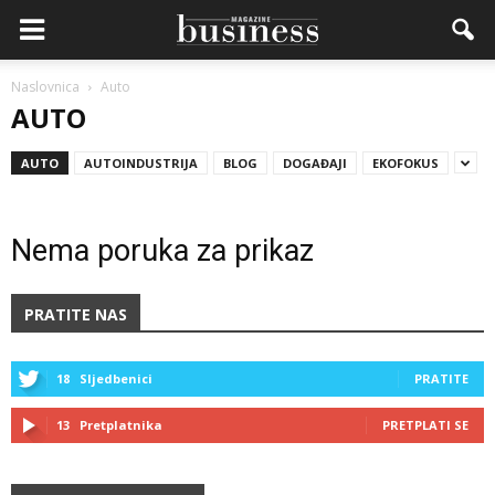
Naslovnica
Auto
AUTO
AUTO
AUTOINDUSTRIJA
BLOG
DOGAĐAJI
EKOFOKUS
Nema poruka za prikaz
PRATITE NAS
18
Sljedbenici
PRATITE
13
Pretplatnika
PRETPLATI SE