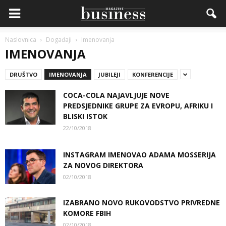
Naslovnica
Događaji
Imenovanja
IMENOVANJA
DRUŠTVO
IMENOVANJA
JUBILEJI
KONFERENCIJE
COCA-COLA NAJAVLJUJE NOVE
PREDSJEDNIKE GRUPE ZA EVROPU, AFRIKU I
BLISKI ISTOK
22/10/2018
INSTAGRAM IMENOVAO ADAMA MOSSERIJA
ZA NOVOG DIREKTORA
02/10/2018
IZABRANO NOVO RUKOVODSTVO PRIVREDNE
KOMORE FBIH
02/10/2018