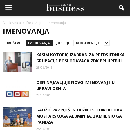
Naslovnica
Događaji
Imenovanja
IMENOVANJA
DRUŠTVO
IMENOVANJA
JUBILEJI
KONFERENCIJE
KASIM KOTORIĆ IZABRAN ZA PREDSJEDNIKA
GRUPACIJE POSLODAVACA ZDK PRI UPFBIH
28/06/2018
OBN NAJAVLJUJE NOVO IMENOVANJE U
UPRAVI OBN-A
28/06/2018
GADŽIĆ RAZRIJEŠEN DUŽNOSTI DIREKTORA
MOSTARSKOGA ALUMINIJA, ZAMIJENIO GA
PANDŽA
25/06/2018