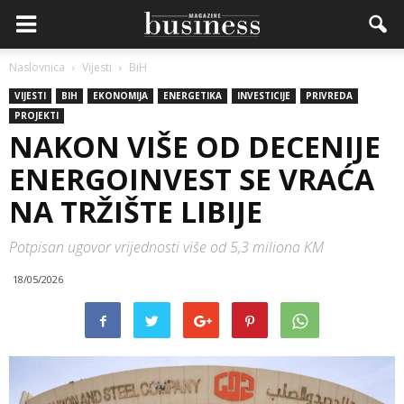
Naslovnica
Vijesti
BiH
VIJESTI
BIH
EKONOMIJA
ENERGETIKA
INVESTICIJE
PRIVREDA
PROJEKTI
NAKON VIŠE OD DECENIJE
ENERGOINVEST SE VRAĆA
NA TRŽIŠTE LIBIJE
Potpisan ugovor vrijednosti više od 5,3 miliona KM
18/05/2026