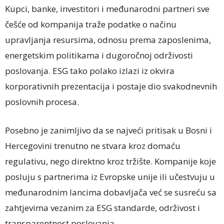
Kupci, banke, investitori i međunarodni partneri sve
češće od kompanija traže podatke o načinu
upravljanja resursima, odnosu prema zaposlenima,
energetskim politikama i dugoročnoj održivosti
poslovanja. ESG tako polako izlazi iz okvira
korporativnih prezentacija i postaje dio svakodnevnih
poslovnih procesa.
Posebno je zanimljivo da se najveći pritisak u Bosni i
Hercegovini trenutno ne stvara kroz domaću
regulativu, nego direktno kroz tržište. Kompanije koje
posluju s partnerima iz Evropske unije ili učestvuju u
međunarodnim lancima dobavljača već se susreću sa
zahtjevima vezanim za ESG standarde, održivost i
transparentnost poslovanja.