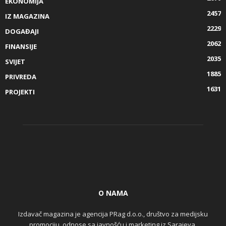
EKONOMIJA
2457
IZ MAGAZINA
2229
DOGAĐAJI
2062
FINANSIJE
2035
SVIJET
1885
PRIVREDA
1631
PROJEKTI
O NAMA
Izdavač magazina je agencija PRag d.o.o., društvo za medijsku
promociju, odnose sa javnošću i marketing iz Sarajeva.