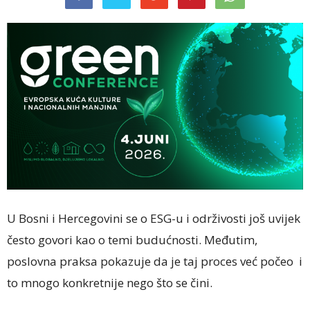
U Bosni i Hercegovini se o ESG-u i održivosti još uvijek
često govori kao o temi budućnosti. Međutim,
poslovna praksa pokazuje da je taj proces već počeo i
to mnogo konkretnije nego što se čini.