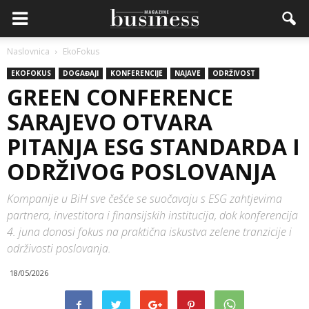
Naslovnica
EkoFokus
EKOFOKUS
DOGAĐAJI
KONFERENCIJE
NAJAVE
ODRŽIVOST
GREEN CONFERENCE
SARAJEVO OTVARA
PITANJA ESG STANDARDA I
ODRŽIVOG POSLOVANJA
Kompanije u BiH sve češće se suočavaju s ESG zahtjevima
partnera, investitora i finansijskih institucija, dok konferencija
4. juna donosi fokus na praktična iskustva zelene tranzicije i
održivosti poslovanja.
18/05/2026