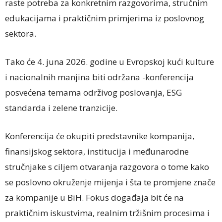
raste potreba za konkretnim razgovorima, stručnim
edukacijama i praktičnim primjerima iz poslovnog
sektora.
Tako će 4. juna 2026. godine u Evropskoj kući kulture
i nacionalnih manjina biti održana -konferencija
posvećena temama održivog poslovanja, ESG
standarda i zelene tranzicije.
Konferencija će okupiti predstavnike kompanija,
finansijskog sektora, institucija i međunarodne
stručnjake s ciljem otvaranja razgovora o tome kako
se poslovno okruženje mijenja i šta te promjene znače
za kompanije u BiH. Fokus događaja bit će na
praktičnim iskustvima, realnim tržišnim procesima i