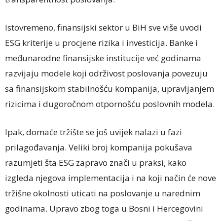
Istovremeno, finansijski sektor u BiH sve više uvodi
ESG kriterije u procjene rizika i investicija. Banke i
međunarodne finansijske institucije već godinama
razvijaju modele koji održivost poslovanja povezuju
sa finansijskom stabilnošću kompanija, upravljanjem
rizicima i dugoročnom otpornošću poslovnih modela.
Ipak, domaće tržište se još uvijek nalazi u fazi
prilagođavanja. Veliki broj kompanija pokušava
razumjeti šta ESG zapravo znači u praksi, kako
izgleda njegova implementacija i na koji način će nove
tržišne okolnosti uticati na poslovanje u narednim
godinama. Upravo zbog toga u Bosni i Hercegovini