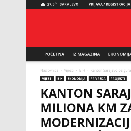
C
27.5
PRIJAVA / REGISTRACIJA
SARAJEVO
POČETNA
IZ MAGAZINA
EKONOMIJ
Naslovnica
Vijesti
BiH
Kanton Sarajevo osigura
VIJESTI
BIH
EKONOMIJA
PRIVREDA
PROJEKTI
KANTON SARAJ
MILIONA KM Z
MODERNIZACIJ