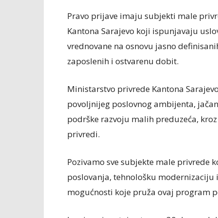
Pravo prijave imaju subjekti male priv
Kantona Sarajevo koji ispunjavaju uslo
vrednovane na osnovu jasno definisanih k
zaposlenih i ostvarenu dobit.
Ministarstvo privrede Kantona Sarajevo
povoljnijeg poslovnog ambijenta, jača
podrške razvoju malih preduzeća, kro
privredi.
Pozivamo sve subjekte male privrede k
poslovanja, tehnološku modernizaciju i
mogućnosti koje pruža ovaj program p