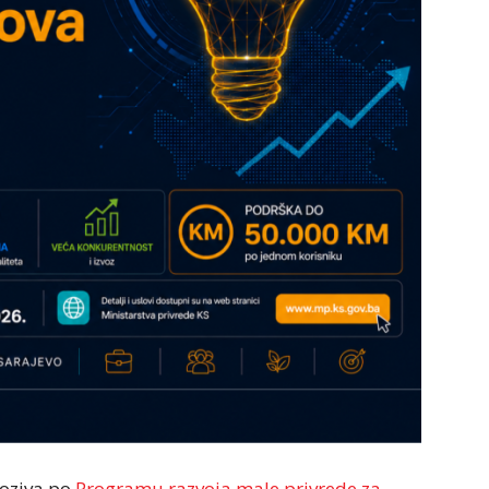
poziva po
Programu razvoja male privrede za