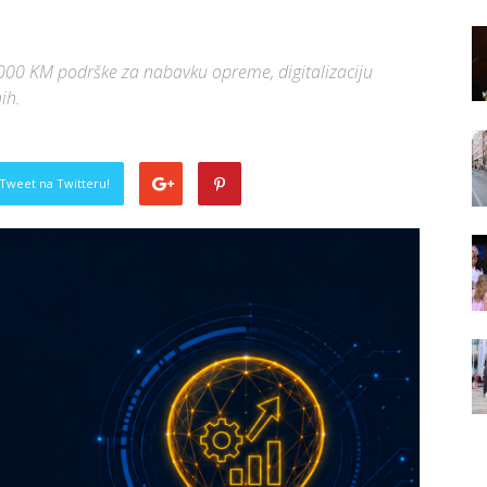
.000 KM podrške za nabavku opreme, digitalizaciju
ih.
Tweet na Twitteru!