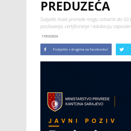
PREDUZEĆA
Subjekti male privrede mogu ostvariti do 50
poslovanja, certificiranje i edukaciju zaposlen
17/05/2026
Podijelite s drugima na Facebooku!