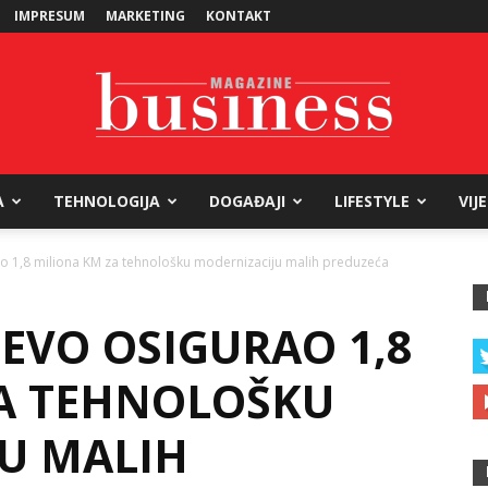
IMPRESUM
MARKETING
KONTAKT
A
TEHNOLOGIJA
DOGAĐAJI
LIFESTYLE
VIJ
Business
o 1,8 miliona KM za tehnološku modernizaciju malih preduzeća
EVO OSIGURAO 1,8
Magazine
A TEHNOLOŠKU
U MALIH