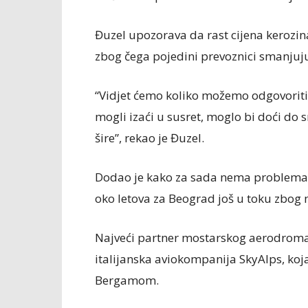
Đuzel upozorava da rast cijena kerozin
zbog čega pojedini prevoznici smanjuju 
“Vidjet ćemo koliko možemo odgovorit
mogli izaći u susret, moglo bi doći do
šire”, rekao je Đuzel.
Dodao je kako za sada nema problema 
oko letova za Beograd još u toku zbog
Najveći partner mostarskog aerodroma 
italijanska aviokompanija SkyAlps, ko
Bergamom.