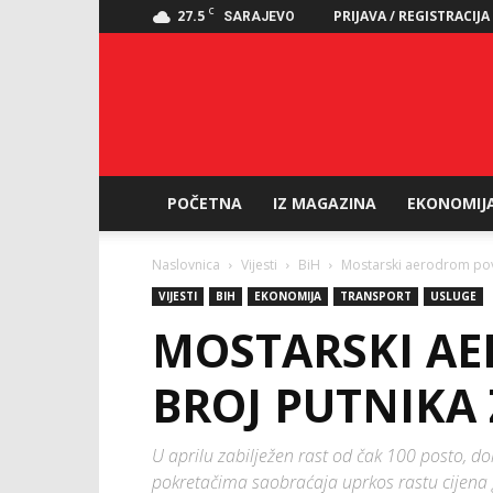
C
27.5
PRIJAVA / REGISTRACIJA
SARAJEVO
POČETNA
IZ MAGAZINA
EKONOMIJ
Naslovnica
Vijesti
BiH
Mostarski aerodrom pov
VIJESTI
BIH
EKONOMIJA
TRANSPORT
USLUGE
MOSTARSKI A
BROJ PUTNIKA 
U aprilu zabilježen rast od čak 100 posto, do
pokretačima saobraćaja uprkos rastu cijena g