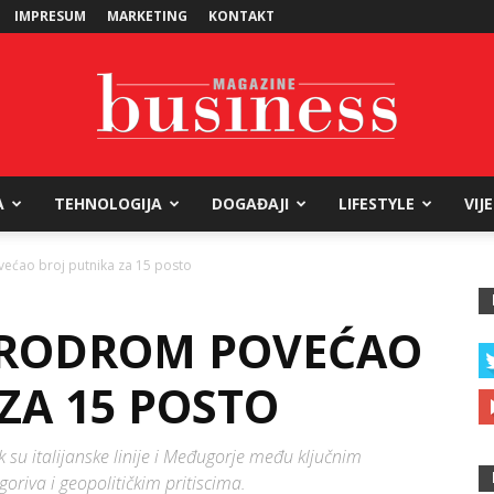
IMPRESUM
MARKETING
KONTAKT
A
TEHNOLOGIJA
DOGAĐAJI
LIFESTYLE
VIJ
Business
ećao broj putnika za 15 posto
ERODROM POVEĆAO
Magazine
ZA 15 POSTO
k su italijanske linije i Međugorje među ključnim
oriva i geopolitičkim pritiscima.