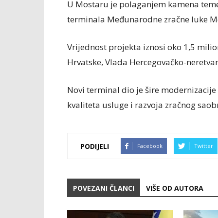
U Mostaru je polaganjem kamena temel
terminala Međunarodne zračne luke M
Vrijednost projekta iznosi oko 1,5 mili
Hrvatske, Vlada Hercegovačko-neretva
Novi terminal dio je šire modernizaci
kvaliteta usluge i razvoja zračnog saob
PODIJELI
Facebook
Twitter
POVEZANI ČLANCI
VIŠE OD AUTORA