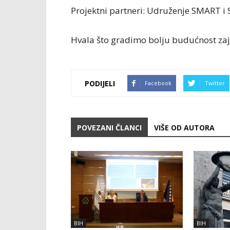
Projektni partneri: Udruženje SMART i 
Hvala što gradimo bolju budućnost za
PODIJELI
Facebook
Twitter
POVEZANI ČLANCI
VIŠE OD AUTORA
BIH
BIH