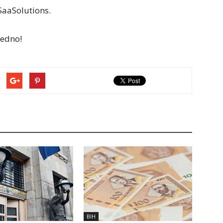
SaaSolutions.
jedno!
BIH