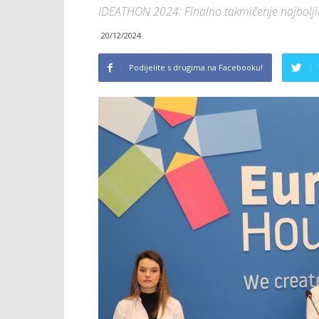
IDEATHON 2024: Finalno takmičenje najbolj
20/12/2024
Podijelite s drugima na Facebooku!