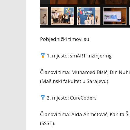
Pobjednički timovi su:
1. mjesto: smART inžinjering
Članovi tima: Muhamed Bisić, Din Nuhić
(Mašinski fakultet u Sarajevu).
2. mjesto: CureCoders
Članovi tima: Aida Ahmetović, Kanita Šl
(SSST).