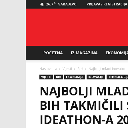
C
26.7
PRIJAVA / REGISTRACIJA
SARAJEVO
POČETNA
IZ MAGAZINA
EKONOMIJ
Naslovnica
Vijesti
BiH
Najbolji mladi inovatori
VIJESTI
BIH
EKONOMIJA
INOVACIJE
TEHNOLOGIJ
NAJBOLJI MLAD
BIH TAKMIČILI
IDEATHON-A 2