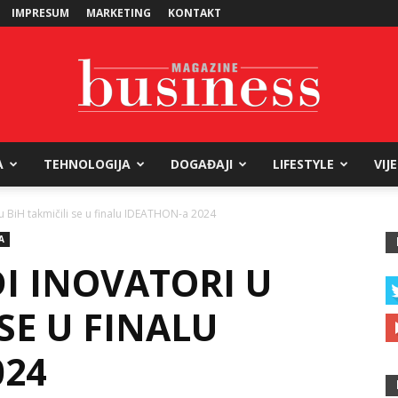
IMPRESUM
MARKETING
KONTAKT
A
TEHNOLOGIJA
DOGAĐAJI
LIFESTYLE
VIJ
Business
 u BiH takmičili se u finalu IDEATHON-a 2024
A
I INOVATORI U
Magazine
 SE U FINALU
024