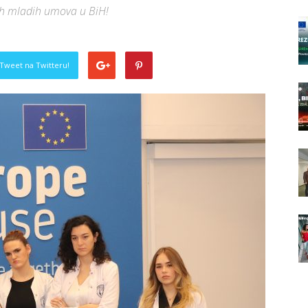
ih mladih umova u BiH!
Tweet na Twitteru!