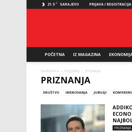
C
21.5
PRIJAVA / REGISTRACIJA
SARAJEVO
POČETNA
IZ MAGAZINA
EKONOMIJ
Naslovnica
Događaji
Priznanja
PRIZNANJA
DRUŠTVO
IMENOVANJA
JUBILEJI
KONFERENC
ADDIKO
ECONOM
NAJBOL
PRIZNANJA