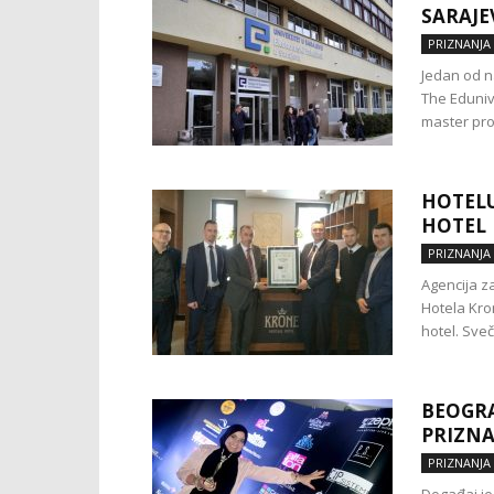
SARAJE
PRIZNANJA
Jedan od na
The Eduniv
master pro
HOTELU
HOTEL
PRIZNANJA
Agencija z
Hotela Kron
hotel. Sveč
BEOGRA
PRIZNA
PRIZNANJA