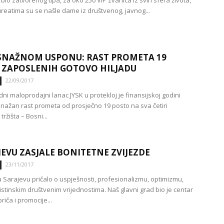
bio zatvorenog tipa, za oko 250 VIP zvanica iz svih sfera života,
reatima su se našle dame iz društvenog, javnog...
 SNAŽNOM USPONU: RAST PROMETA 19
 ZAPOSLENIH GOTOVO HILJADU
22/09/2017
i maloprodajni lanac JYSK u protekloj je finansijskoj godini
 snažan rast prometa od prosječno 19 posto na sva četiri
tržišta – Bosni...
JEVU ZASJALE BONITETNE ZVIJEZDE
23/11/2017
 Sarajevu pričalo o uspješnosti, profesionalizmu, optimizmu,
i istinskim društvenim vrijednostima. Naš glavni grad bio je centar
riča i promocije...