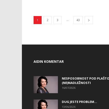
...
1
2
3
43
AIDIN KOMENTAR
NESPOSOBNOST POD PLAŠT
(NE)NADLEŽNOSTI
16/07/2026
DUG JESTE PROBLEM…
13/06/2026