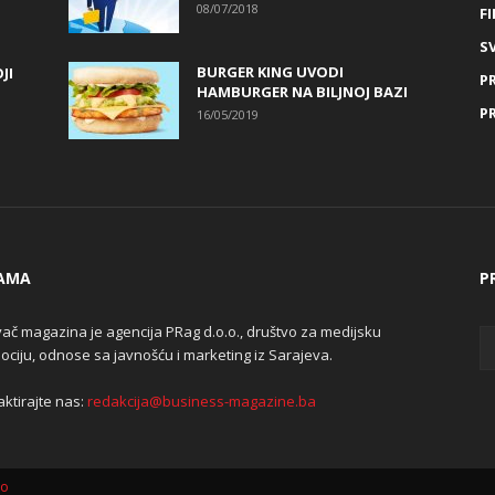
08/07/2018
FI
SV
BURGER KING UVODI
JI
P
HAMBURGER NA BILJNOJ BAZI
P
16/05/2019
AMA
P
ač magazina je agencija PRag d.o.o., društvo za medijsku
ciju, odnose sa javnošću i marketing iz Sarajeva.
ktirajte nas:
redakcija@business-magazine.ba
lo