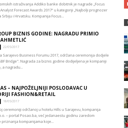
omskih istraživanja Addiko banke dobitnik je nagrade „Focus
Analyst Forecast Awards 2017“ u kategoriji „Najbolji prognozer
za Srbiju i Hrvatsku. Kompanija Focus...
ROUP BIZNIS GODINE: NAGRADU PRIMIO
 AHMETLIĆ
22/05/2017
a Sarajevo Business Forumu 2017, održana ceremonija dodjele
BF Bridge". Nagrada za biznis godine dodijeljena je kompaniji
, a nagradu...
AS – NAJPOŽELJNIJI POSLODAVAC U
RIJI FASHION&RETAIL
18/05/2017
j ceremoniji održanoj u hotelu Hills u Sarajevu, kompanija
.o.o. – portal Posao.ba, već jedanaestu godinu zaredom
je priznanja kompanijama koje...