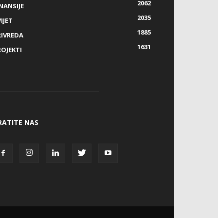
2062
NANSIJE
2035
IJET
1885
RIVREDA
1631
ROJEKTI
RATITE NAS