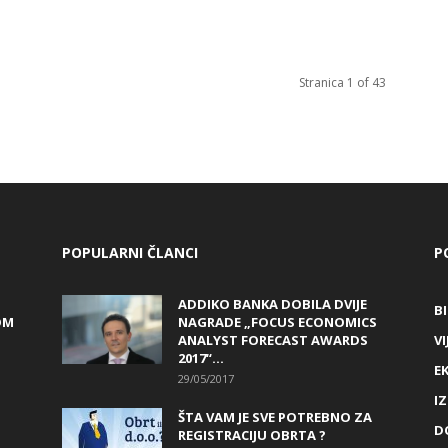
Stranica 1 of 43
POPULARNI ČLANCI
P
ADDIKO BANKA DOBILA DVIJE
B
OM
NAGRADE „FOCUS ECONOMICS
ANALYST FORECAST AWARDS
VI
2017“...
E
29/05/2017
I
ŠTA VAM JE SVE POTREBNO ZA
D
REGISTRACIJU OBRTA ?