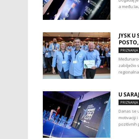
Događaj je 
a među lau
JYSK U
POSTO,
PRIZNANJA
Međunarodn
zabilježio
regionalna 
U SARA
PRIZNANJA
Danas se u
motivaciji 
pozitivnih p