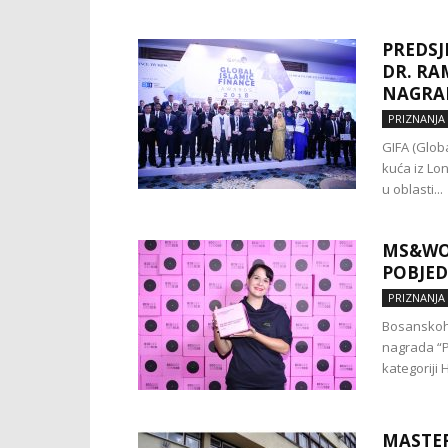
PREDSJ
DR. RA
NAGRAD
PRIZNANJA
GIFA (Globa
kuća iz Lon
u oblasti...
MS&WO
POBJED
PRIZNANJA
Bosanskoh
nagrada “P
kategoriji
MASTE