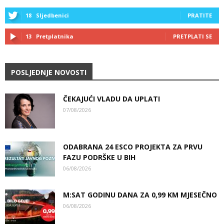
18
Sljedbenici
PRATITE
13
Pretplatnika
PRETPLATI SE
POSLJEDNJE NOVOSTI
ČEKAJUĆI VLADU DA UPLATI
07/08/2026
ODABRANA 24 ESCO PROJEKTA ZA PRVU
FAZU PODRŠKE U BIH
06/08/2026
M:SAT GODINU DANA ZA 0,99 KM MJESEČNO
06/08/2026