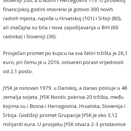
Sloveniji 200, a u Bosni i Hercegovini 175. U protekloj
financijskoj godini otvoreno je gotovo 300 novih
radnih mjesta, najviše u Hrvatskoj (101) i Srbiji (80),
ali značajna su bila i nova zapošljavanja u BiH (60
radnika) i Sloveniji (36).
Prosječan promet po kupcu na sva četiri tržišta je 26,1
euro, pri čemu je u 2016. ostvaren porast vrijednosti
od 2,1 posto.
JYSK je osnovan 1979. u Danskoj, a danas posluje u 48
zemalja svijeta. JYSK Nordic pokriva 20 tržišta, među
kojima su i Bosna i Hercegovina, Hrvatska, Slovenija i
Srbija. Godišnji promet Grupacije JYSK je oko 3,12
milijardi eura. U prosjeku JYSK otvara 2-3 prodavnice