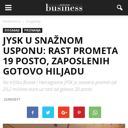
Naslovnica
Događaji
DOGAĐAJI
PRIZNANJA
JYSK U SNAŽNOM
USPONU: RAST PROMETA
19 POSTO, ZAPOSLENIH
GOTOVO HILJADU
Na tržištu Bosne i Hercegovine JYSK je ostvario promet od
20,2 miliona eura uz rast od gotovo 20 posto
22/09/2017