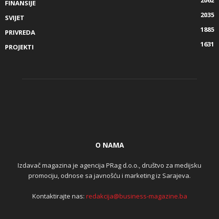
FINANSIJE
2035
SVIJET
1885
PRIVREDA
1631
PROJEKTI
O NAMA
Izdavač magazina je agencija PRag d.o.o., društvo za medijsku
promociju, odnose sa javnošću i marketing iz Sarajeva.
Kontaktirajte nas:
redakcija@business-magazine.ba