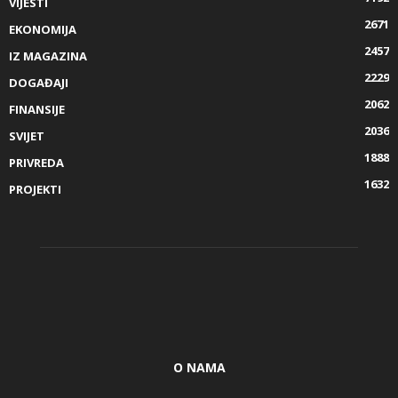
VIJESTI
2671
EKONOMIJA
2457
IZ MAGAZINA
2229
DOGAĐAJI
2062
FINANSIJE
2036
SVIJET
1888
PRIVREDA
1632
PROJEKTI
O NAMA