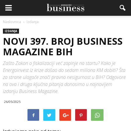
Naslovnica
Izdanja
IZDANJA
NOVI 397. BROJ BUSINESS
MAGAZINE BIH
Zašto Zakon o fiskalizaciji već zapinje na startu? Kako je
Energoinvest iz krize došao do sedam miliona KM dobiti? Šta
za strane ulagače znači pravna nesigurnost u BiH? Odgovore
na ova i druga ključna pitanja donosimo u najnovijem
izdanju Business Magazine.
26/05/2025