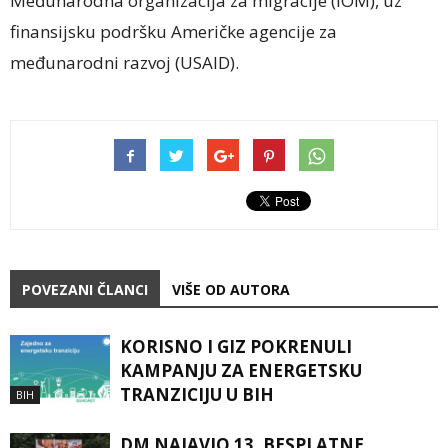
Međunarodna organizacija za migracije (IOM), uz
finansijsku podršku Američke agencije za
međunarodni razvoj (USAID).
POVEZANI ČLANCI
VIŠE OD AUTORA
KORISNO I GIZ POKRENULI
KAMPANJU ZA ENERGETSKU
TRANZICIJU U BIH
BIH
DM NAJAVIO 13. BESPLATNE