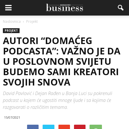
Naslovnica
Projekt
PROJEKT
AUTORI “DOMAĆEG
PODCASTA”: VAŽNO JE DA
U POSLOVNOM SVIJETU
BUDEMO SAMI KREATORI
SVOJIH SNOVA
David Pavlović i Dejan Rađen u Banja Luci su pokrenuli
podcast u kojem će ugostiti mnoge ljude i sa kojima će
razgovarati o različitim temama.
15/07/2021