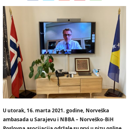
U utorak, 16. marta 2021. godine, Norveška
ambasada u Sarajevu i NBBA – Norveško-BiH
Poslovna asocijacija održale su prvi u nizu online