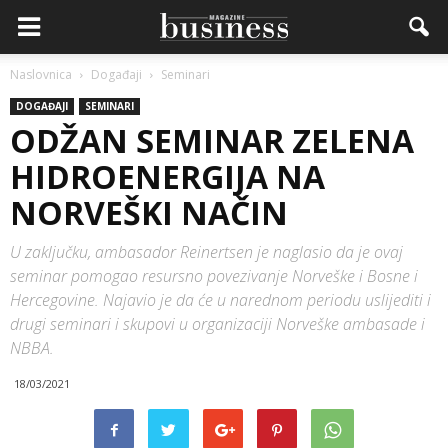
Naslovnica
Događaji
Seminari
DOGAĐAJI
SEMINARI
ODŽAN SEMINAR ZELENA
HIDROENERGIJA NA
NORVEŠKI NAČIN
U zaključku, ambasador Reinertsen je naglasio da je ovaj
seminar pomogao resursno povezivanje Norveške i Bosne i
Hercegovine. Najavio je da će u narednom periodu uslijediti i
drugi seminari i skupovi u organizaciji Norveške ambasade i
NBBA.
18/03/2021