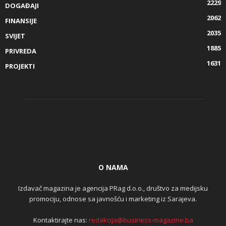
2229
DOGAĐAJI
2062
FINANSIJE
2035
SVIJET
1885
PRIVREDA
1631
PROJEKTI
O NAMA
Izdavač magazina je agencija PRag d.o.o., društvo za medijsku
promociju, odnose sa javnošću i marketing iz Sarajeva.
Kontaktirajte nas:
redakcija@business-magazine.ba