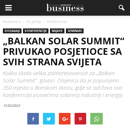
Naslovnica
Događaji
Konferencije
DOGAĐAJI
KONFERENCIJE
NAJAVE
SEMINARI
„BALKAN SOLAR SUMMIT“
PRIVUKAO POSJETIOCE SA
SVIH STRANA SVIJETA
Koliko vlada velika zainteresovanost za „Balkan
Solar Summit“ govori činjenica da je popunjeno
350 mjesta u Banskom dvoru, gdje se održava ova
konferencija posvećena solarnoj industriji i energiji.
01/02/2023