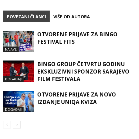
POVEZANI ČLANCI
VIŠE OD AUTORA
OTVORENE PRIJAVE ZA BINGO
FESTIVAL FITS
NAJAVE
BINGO GROUP ČETVRTU GODINU
EKSKLUZIVNI SPONZOR SARAJEVO
FILM FESTIVALA
DOGAĐAJI
OTVORENE PRIJAVE ZA NOVO
IZDANJE UNIQA KVIZA
DOGAĐAJI