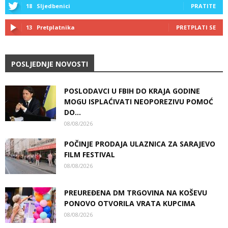
18
Sljedbenici
PRATITE
13
Pretplatnika
PRETPLATI SE
POSLJEDNJE NOVOSTI
POSLODAVCI U FBIH DO KRAJA GODINE
MOGU ISPLAĆIVATI NEOPOREZIVU POMOĆ
DO...
08/08/2026
POČINJE PRODAJA ULAZNICA ZA SARAJEVO
FILM FESTIVAL
08/08/2026
PREUREĐENA DM TRGOVINA NA KOŠEVU
PONOVO OTVORILA VRATA KUPCIMA
08/08/2026