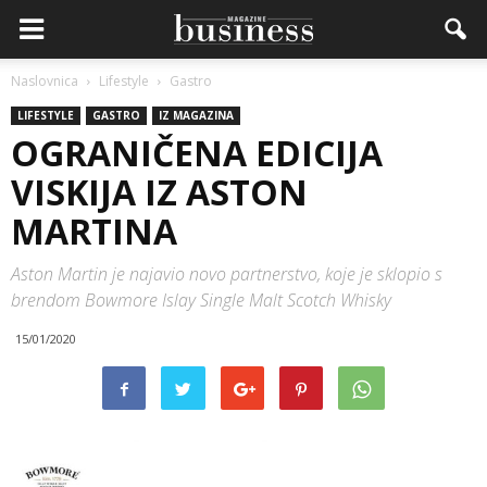
Naslovnica
Lifestyle
Gastro
LIFESTYLE
GASTRO
IZ MAGAZINA
OGRANIČENA EDICIJA
VISKIJA IZ ASTON
MARTINA
Aston Martin je najavio novo partnerstvo, koje je sklopio s
brendom Bowmore Islay Single Malt Scotch Whisky
15/01/2020