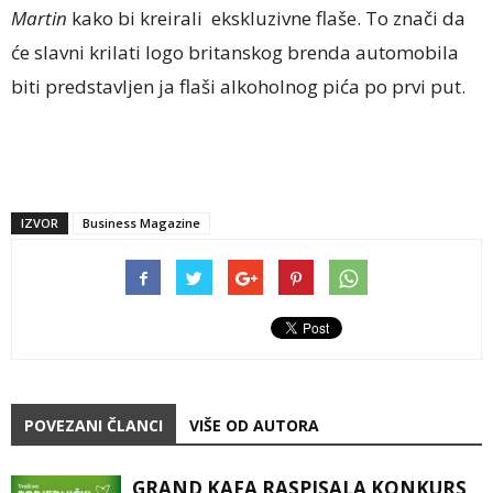
Martin
kako bi kreirali ekskluzivne flaše. To znači da
će slavni krilati logo britanskog brenda automobila
biti predstavljen ja flaši alkoholnog pića po prvi put.
IZVOR
Business Magazine
POVEZANI ČLANCI
VIŠE OD AUTORA
GRAND KAFA RASPISALA KONKURS