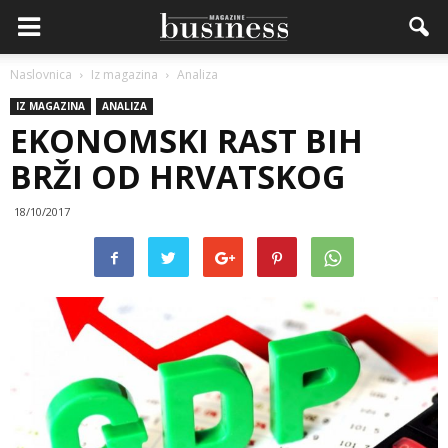
Naslovnica
Iz magazina
Analiza
IZ MAGAZINA
ANALIZA
EKONOMSKI RAST BIH
BRŽI OD HRVATSKOG
18/10/2017