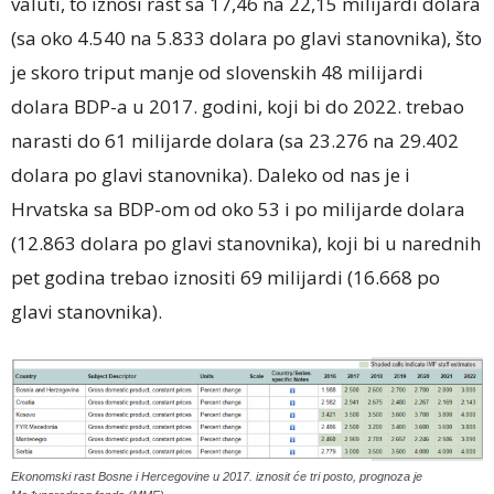
valuti, to iznosi rast sa 17,46 na 22,15 milijardi dolara
(sa oko 4.540 na 5.833 dolara po glavi stanovnika), što
je skoro triput manje od slovenskih 48 milijardi
dolara BDP-a u 2017. godini, koji bi do 2022. trebao
narasti do 61 milijarde dolara (sa 23.276 na 29.402
dolara po glavi stanovnika). Daleko od nas je i
Hrvatska sa BDP-om od oko 53 i po milijarde dolara
(12.863 dolara po glavi stanovnika), koji bi u narednih
pet godina trebao iznositi 69 milijardi (16.668 po
glavi stanovnika).
Ekonomski rast Bosne i Hercegovine u 2017. iznosit će tri posto, prognoza je