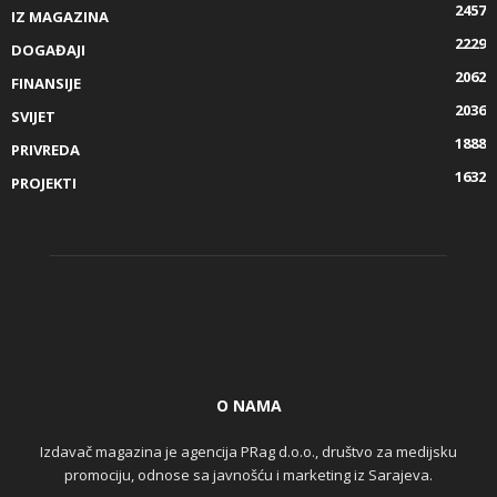
2457
IZ MAGAZINA
2229
DOGAĐAJI
2062
FINANSIJE
2036
SVIJET
1888
PRIVREDA
1632
PROJEKTI
O NAMA
Izdavač magazina je agencija PRag d.o.o., društvo za medijsku
promociju, odnose sa javnošću i marketing iz Sarajeva.