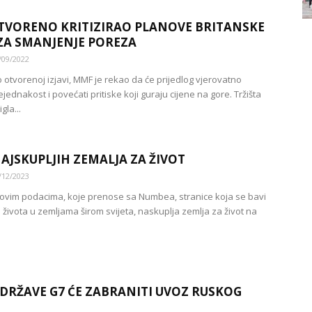
VORENO KRITIZIRAO PLANOVE BRITANSKE
ZA SMANJENJE POREZA
/09/2022
 otvorenoj izjavi, MMF je rekao da će prijedlog vjerovatno
jednakost i povećati pritiske koji guraju cijene na gore. Tržišta
gla...
NAJSKUPLJIH ZEMALJA ZA ŽIVOT
/12/2023
ovim podacima, koje prenose sa Numbea, stranice koja se bavi
 života u zemljama širom svijeta, naskuplja zemlja za život na
.
 DRŽAVE G7 ĆE ZABRANITI UVOZ RUSKOG