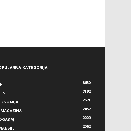
OPULARNA KATEGORIJA
8630
IH
7192
JESTI
2671
KONOMIJA
2457
Z MAGAZINA
2229
OGAĐAJI
2062
NANSIJE