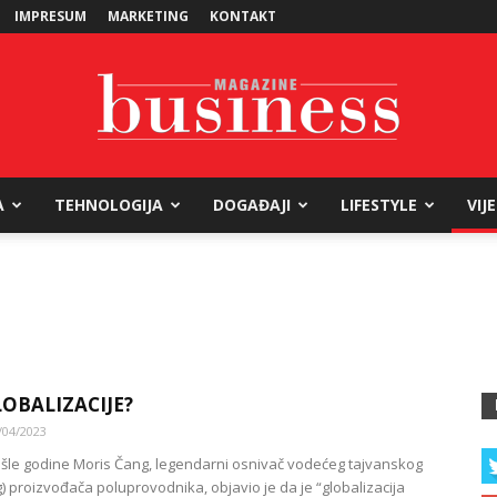
IMPRESUM
MARKETING
KONTAKT
A
TEHNOLOGIJA
DOGAĐAJI
LIFESTYLE
VIJ
Business
Magazine
LOBALIZACIJE?
/04/2023
šle godine Moris Čang, legendarni osnivač vodećeg tajvanskog
g) proizvođača poluprovodnika, objavio je da je “globalizacija