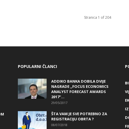
Stranica 1 of 204
POPULARNI ČLANCI
P
ADDIKO BANKA DOBILA DVIJE
B
NAGRADE „FOCUS ECONOMICS
ANALYST FORECAST AWARDS
VI
2017“...
E
29/05/2017
I
ŠTA VAM JE SVE POTREBNO ZA
OM
D
REGISTRACIJU OBRTA ?
08/07/2018
FI