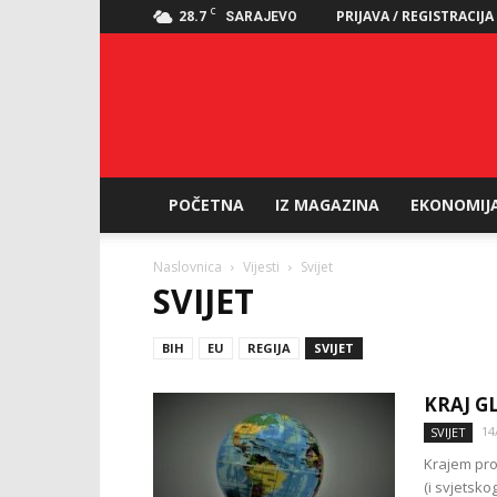
C
28.7
PRIJAVA / REGISTRACIJA
SARAJEVO
POČETNA
IZ MAGAZINA
EKONOMIJ
Naslovnica
Vijesti
Svijet
SVIJET
BIH
EU
REGIJA
SVIJET
KRAJ G
14
SVIJET
Krajem pro
(i svjetsko