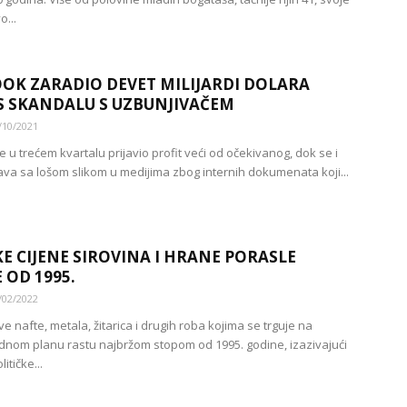
o...
OK ZARADIO DEVET MILIJARDI DOLARA
 SKANDALU S UZBUNJIVAČEM
/10/2021
 u trećem kvartalu prijavio profit veći od očekivanog, dok se i
ava sa lošom slikom u medijima zbog internih dokumenata koji...
KE CIJENE SIROVINA I HRANE PORASLE
 OD 1995.
/02/2022
ve nafte, metala, žitarica i drugih roba kojima se trguje na
om planu rastu najbržom stopom od 1995. godine, izazivajući
itičke...