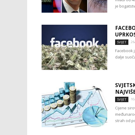
je bogatstv
FACEBO
UPRKOS
26
SVIJET
Facebook je
dalje suoč
SVJETS
NAJVIŠE
10
SVIJET
Cijene siro
međunarodn
strah od pol