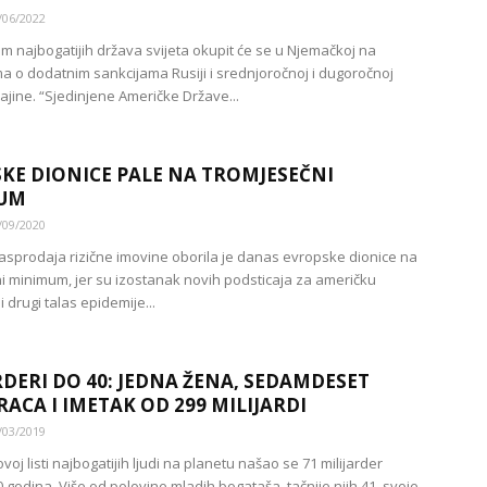
/06/2022
am najbogatijih država svijeta okupit će se u Njemačkoj na
a o dodatnim sankcijama Rusiji i srednjoročnoj i dugoročnoj
ajine. “Sjedinjene Američke Države...
KE DIONICE PALE NA TROMJESEČNI
UM
/09/2020
asprodaja rizične imovine oborila je danas evropske dionice na
i minimum, jer su izostanak novih podsticaja za američku
 drugi talas epidemije...
RDERI DO 40: JEDNA ŽENA, SEDAMDESET
ACA I IMETAK OD 299 MILIJARDI
/03/2019
oj listi najbogatijih ljudi na planetu našao se 71 milijarder
 godina. Više od polovine mladih bogataša, tačnije njih 41, svoje