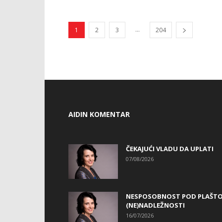
...
1
2
3
204
AIDIN KOMENTAR
ČEKAJUĆI VLADU DA UPLATI
07/08/2026
NESPOSOBNOST POD PLAŠT
(NE)NADLEŽNOSTI
16/07/2026