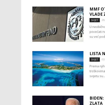
MMF OT
VLADE 
28
SVIJET
U neobično
povećati ne
su već podi
LISTA 
02
SVIJET
Prema njih
troškovima
svijetu su..
BIDEN:
ZLATA