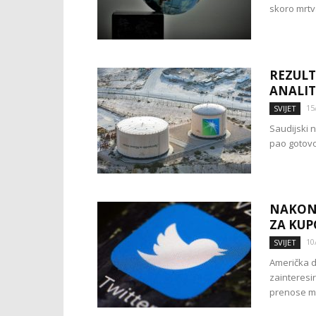
skoro mrtva
REZULT
ANALIT
15
SVIJET
Saudijski n
pao gotovo 
NAKON 
ZA KUP
10
SVIJET
Američka d
zainteresi
prenose med