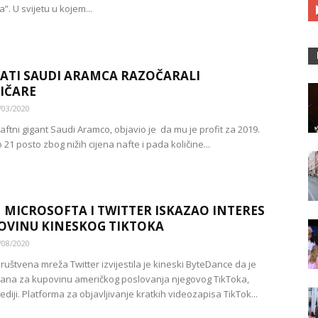
”. U svijetu u kojem...
ATI SAUDI ARAMCA RAZOČARALI
IČARE
/03/2020
aftni gigant Saudi Aramco, objavio je da mu je profit za 2019.
21 posto zbog nižih cijena nafte i pada količine...
MICROSOFTA I TWITTER ISKAZAO INTERES
OVINU KINESKOG TIKTOKA
/08/2020
ruštvena mreža Twitter izvijestila je kineski ByteDance da je
rana za kupovinu američkog poslovanja njegovog TikToka,
iji. Platforma za objavljivanje kratkih videozapisa TikTok...