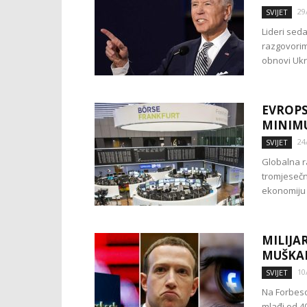
29
SVIJET
Lideri sed
razgovorim
obnovi Ukr
EVROPS
MINIM
24
SVIJET
Globalna r
tromjesečn
ekonomiju i
MILIJA
MUŠKAR
10
SVIJET
Na Forbesov
mlađi od 40