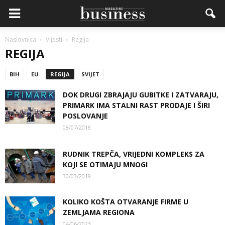
Naslovnica
Vijesti
Regija
REGIJA
BIH
EU
REGIJA
SVIJET
DOK DRUGI ZBRAJAJU GUBITKE I ZATVARAJU,
PRIMARK IMA STALNI RAST PRODAJE I ŠIRI
POSLOVANJE
08/07/2018
RUDNIK TREPČA, VRIJEDNI KOMPLEKS ZA
KOJI SE OTIMAJU MNOGI
30/03/2019
KOLIKO KOŠTA OTVARANJE FIRME U
ZEMLJAMA REGIONA
04/06/2023