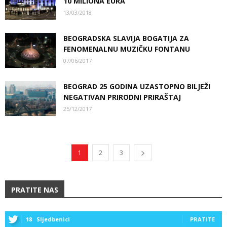
10 MILIONA EURA
13/03/2018
BEOGRADSKA SLAVIJA BOGATIJA ZA
FENOMENALNU MUZIČKU FONTANU
07/06/2017
BEOGRAD 25 GODINA UZASTOPNO BILJEŽI
NEGATIVAN PRIRODNI PRIRAŠTAJ
25/12/2017
1
2
3
PRATITE NAS
18
Sljedbenici
PRATITE