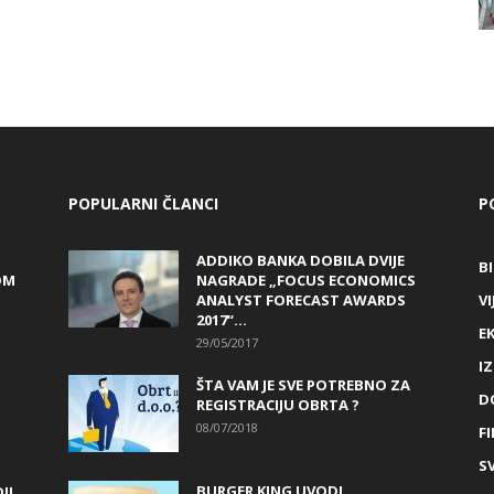
POPULARNI ČLANCI
P
ADDIKO BANKA DOBILA DVIJE
B
OM
NAGRADE „FOCUS ECONOMICS
ANALYST FORECAST AWARDS
VI
2017“...
E
29/05/2017
I
ŠTA VAM JE SVE POTREBNO ZA
D
REGISTRACIJU OBRTA ?
08/07/2018
FI
SV
BURGER KING UVODI
JI