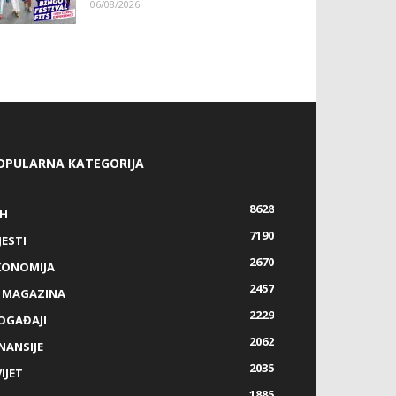
06/08/2026
OPULARNA KATEGORIJA
8628
IH
7190
JESTI
2670
KONOMIJA
2457
Z MAGAZINA
2229
OGAĐAJI
2062
NANSIJE
2035
IJET
1885