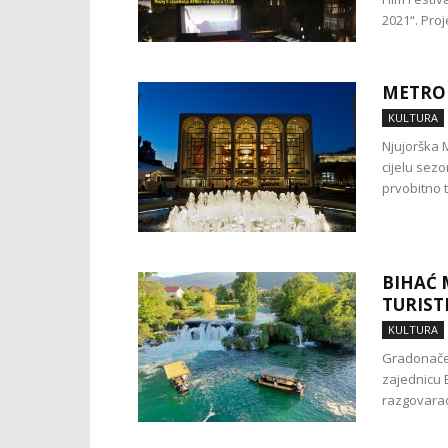
2021“. Proj
METROP
KULTURA
Njujorška 
cijelu sezo
prvobitno t
BIHAĆ 
TURIST
KULTURA
Gradonačeln
zajednicu 
razgovarao