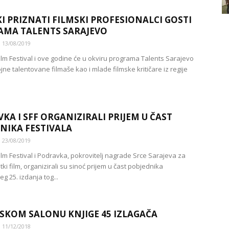
KI PRIZNATI FILMSKI PROFESIONALCI GOSTI
AMA TALENTS SARAJEVO
13/08/2019
ilm Festival i ove godine će u okviru programa Talents Sarajevo
ojne talentovane filmaše kao i mlade filmske kritičare iz regije
KA I SFF ORGANIZIRALI PRIJEM U ČAST
NIKA FESTIVALA
23/08/2019
ilm Festival i Podravka, pokrovitelj nagrade Srce Sarajeva za
atki film, organizirali su sinoć prijem u čast pobjednika
g 25. izdanja tog...
SKOM SALONU KNJIGE 45 IZLAGAČA
11/12/2018