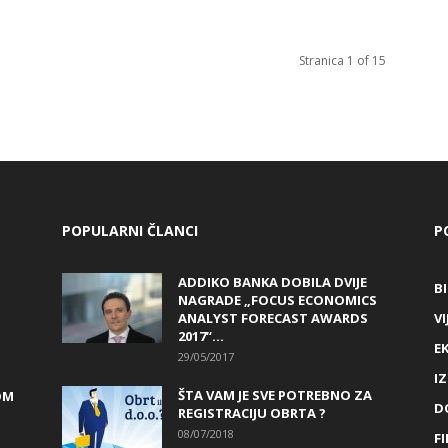
Stranica 1 of 15
POPULARNI ČLANCI
P
ADDIKO BANKA DOBILA DVIJE
B
NAGRADE „FOCUS ECONOMICS
ANALYST FORECAST AWARDS
VI
2017“...
E
29/05/2017
I
ŠTA VAM JE SVE POTREBNO ZA
OM
D
REGISTRACIJU OBRTA ?
08/07/2018
FI