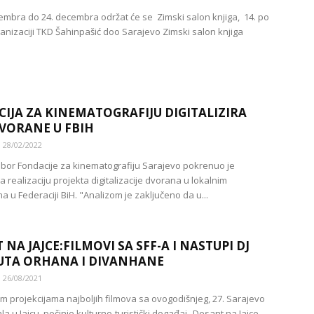
embra do 24. decembra održat će se Zimski salon knjiga, 14. po
ganizaciji TKD Šahinpašić doo Sarajevo Zimski salon knjiga
IJA ZA KINEMATOGRAFIJU DIGITALIZIRA
VORANE U FBIH
28/02/2022
bor Fondacije za kinematografiju Sarajevo pokrenuo je
 za realizaciju projekta digitalizacije dvorana u lokalnim
 u Federaciji BiH. "Analizom je zaključeno da u...
NA JAJCE:FILMOVI SA SFF-A I NASTUPI DJ
TA ORHANA I DIVANHANE
26/08/2021
im projekcijama najboljih filmova sa ovogodišnjeg, 27. Sarajevo
ala u Jajcu počinje kulturno-turistički događaj „Desant na Jajce