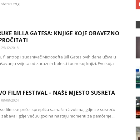
status tog...
UKE BILLA GATESA: KNJIGE KOJE OBAVEZNO
PROČITATI
25/12/2018
 filantrop i suosnivač Microsofta Bill Gates ovih dana uživa u
ašavanju svijeta od zaraznih bolesti i ponekoj knjizi. Evo koja
.
VO FILM FESTIVAL – NAŠE MJESTO SUSRETA
08/08/2024
se filmske priče isprepliću sa našim životima, gdje se susreću
i zabava i gdje već 30 godina nastaju momenti za pamćenje,...