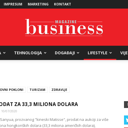
IMPRESUM
MARKETING
KONTAKT
A
TEHNOLOGIJA
DOGAĐAJI
LIFESTYLE
VIJ
Business
OVNI POKLONI
TURIZAM
ZDRAVLJE
Magazine
ODAT ZA 33,3 MILIONA DOLARA
10/07/2020
a Sanyua, prozvanog "kineski Matisse", prodat na aukciji za više
iona hongkonških dolara (33,3 miliona američkih dolara),