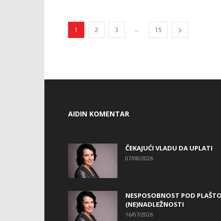
...
1
2
3
15
AIDIN KOMENTAR
ČEKAJUĆI VLADU DA UPLATI
07/08/2026
NESPOSOBNOST POD PLAŠT
(NE)NADLEŽNOSTI
16/07/2026