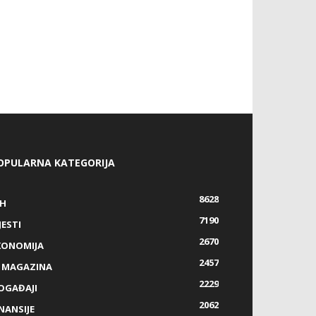
OPULARNA KATEGORIJA
8628
IH
7190
JESTI
2670
KONOMIJA
2457
Z MAGAZINA
2229
OGAĐAJI
2062
NANSIJE