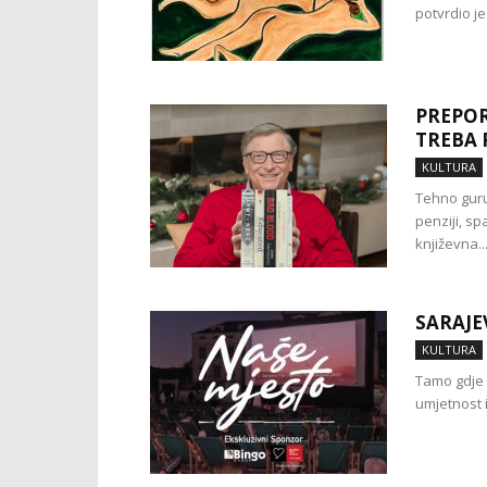
potvrdio je 
PREPOR
TREBA 
KULTURA
Tehno guru,
penziji, sp
književna..
SARAJE
KULTURA
Tamo gdje 
umjetnost 