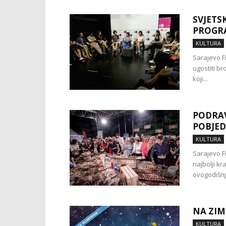
SVJETS
PROGR
KULTURA
Sarajevo F
ugostiti br
koji...
PODRAV
POBJED
KULTURA
Sarajevo F
najbolji kr
ovogodišnje
NA ZIM
KULTURA