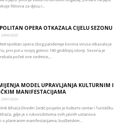
ekcije filmova za djecu i...
OLITAN OPERA OTKAZALA CIJELU SEZONU
24/09/2020
Metropolitan opera zbog pandemije korona virusa otkazala je
nu, prvi put u svojoj gotovo 140-godišnjoj istoriji. Sezona je
rebala početi ove sedmice,...
MIJENJA MODEL UPRAVLJANJA KULTURNIM I
IČKIM MANIFESTACIJAMA
23/01/2026
ik Bihaća Elvedin Sedić posjetio je Kulturni centar i Turističku
Bihaća, gdje je s rukovodstvima ovih javnih ustanova
 o planiranim manifestacijama, budžetskim...