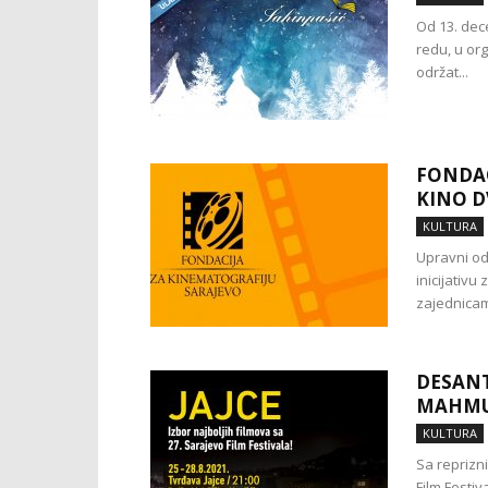
Od 13. dec
redu, u or
održat...
FONDAC
KINO D
KULTURA
Upravni od
inicijativu
zajednicama
DESANT 
MAHMU
KULTURA
Sa reprizn
Film Festiv