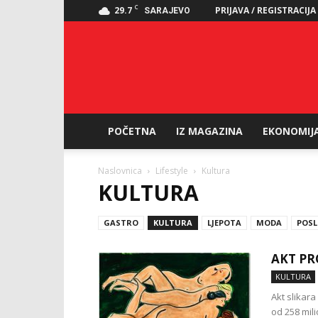
C
29.7
PRIJAVA / REGISTRACIJA
SARAJEVO
POČETNA
IZ MAGAZINA
EKONOMIJ
Naslovnica
Lifestyle
Kultura
KULTURA
GASTRO
KULTURA
LJEPOTA
MODA
POSL
AKT PR
KULTURA
Akt slikar
od 258 mil