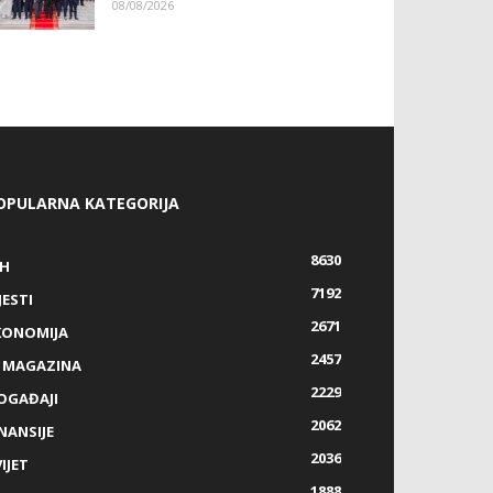
08/08/2026
OPULARNA KATEGORIJA
8630
IH
7192
JESTI
2671
KONOMIJA
2457
Z MAGAZINA
2229
OGAĐAJI
2062
NANSIJE
2036
IJET
1888