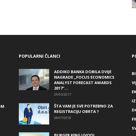
POPULARNI ČLANCI
P
ADDIKO BANKA DOBILA DVIJE
B
NAGRADE „FOCUS ECONOMICS
ANALYST FORECAST AWARDS
VI
2017“...
E
29/05/2017
I
ŠTA VAM JE SVE POTREBNO ZA
OM
D
REGISTRACIJU OBRTA ?
08/07/2018
FI
SV
BURGER KING UVODI