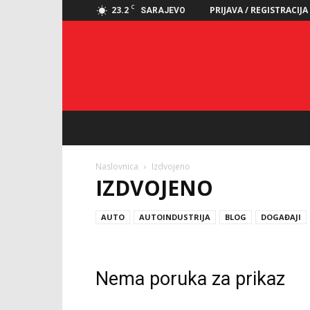
C
23.2
PRIJAVA / REGISTRACIJA
SARAJEVO
Naslovnica
Izdvojeno
IZDVOJENO
AUTO
AUTOINDUSTRIJA
BLOG
DOGAĐAJI
Nema poruka za prikaz