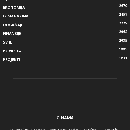
2670
EKONOMIJA
2457
IZ MAGAZINA
2229
DOGAĐAJI
2062
FINANSIJE
2035
SVIJET
1885
PRIVREDA
1631
PROJEKTI
O NAMA
Izdavač magazina je agencija PRag d.o.o., društvo za medijsku