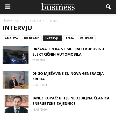
Naslovnica
Iz magazina
Intervju
INTERVJU
ANALIZA
BH BRAND
INTERVJU
TEMA
VELIKANI
DRŽAVA TREBA STIMULIRATI KUPOVINU
ELEKTRIČNIH AUTOMOBILA
25/08/2021
DI-GO MJEŠAVINE SU NOVA GENERACIJA
KRUHA
12/03/2024
JANEZ KOPAČ: BIH JE NEOZBILJNA ČLANICA
ENERGETSKE ZAJEDNICE
18/03/2020