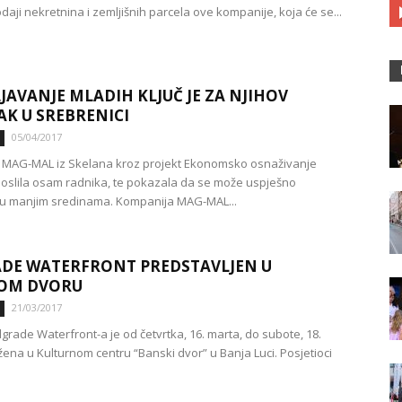
daji nekretnina i zemljišnih parcela ove kompanije, koja će se...
JAVANJE MLADIH KLJUČ JE ZA NJIHOV
K U SREBRENICI
05/04/2017
 MAG-MAL iz Skelana kroz projekt Ekonomsko osnaživanje
oslila osam radnika, te pokazala da se može uspješno
i u manjim sredinama. Kompanija MAG-MAL...
DE WATERFRONT PREDSTAVLJEN U
OM DVORU
21/03/2017
grade Waterfront-a je od četvrtka, 16. marta, do subote, 18.
žena u Kulturnom centru “Banski dvor” u Banja Luci. Posjetioci