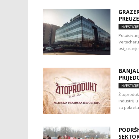
GRAZER
PREUZE
INVESTICIJE
Potpisivan
Versicheru
osiguranje
BANJAL
PRIJED
INVESTICIJE
Žitoproduk
industriji 
za pokretan
PODRŠK
SEKTOR