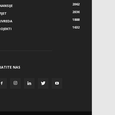
2062
NANSIJE
2036
IJET
1888
RIVREDA
1632
ROJEKTI
RATITE NAS