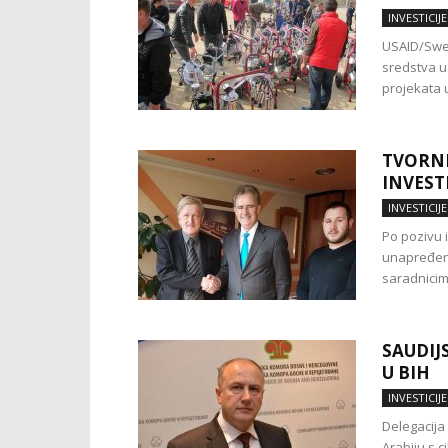
INVESTICIJE
USAID/Swed
sredstva u
projekata 
TVORNI
INVEST
INVESTICIJE
Po pozivu i
unapređenje
saradnicima
SAUDIJ
U BIH
INVESTICIJE
Delegacija
Arabiju s c