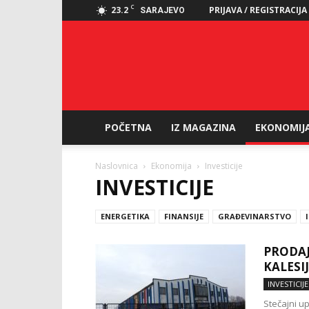
C
23.2
PRIJAVA / REGISTRACIJA
SARAJEVO
POČETNA
IZ MAGAZINA
EKONOMIJ
Naslovnica
Ekonomija
Investicije
INVESTICIJE
ENERGETIKA
FINANSIJE
GRAĐEVINARSTVO
PRODAJ
KALESIJ
INVESTICIJE
Stečajni u