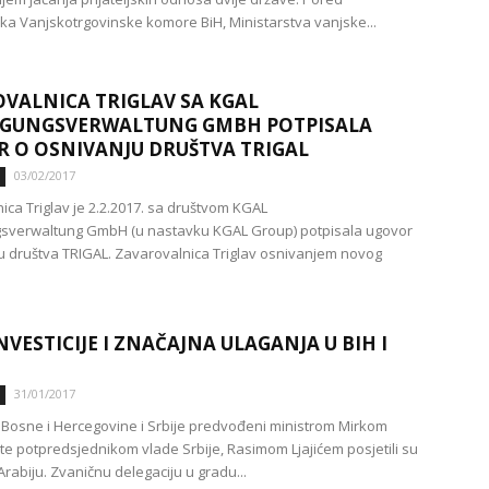
ka Vanjskotrgovinske komore BiH, Ministarstva vanjske...
VALNICA TRIGLAV SA KGAL
IGUNGSVERWALTUNG GMBH POTPISALA
 O OSNIVANJU DRUŠTVA TRIGAL
03/02/2017
ica Triglav je 2.2.2017. sa društvom KGAL
gsverwaltung GmbH (u nastavku KGAL Group) potpisala ugovor
u društva TRIGAL. Zavarovalnica Triglav osnivanjem novog
NVESTICIJE I ZNAČAJNA ULAGANJA U BIH I
31/01/2017
i Bosne i Hercegovine i Srbije predvođeni ministrom Mirkom
te potpredsjednikom vlade Srbije, Rasimom Ljajićem posjetili su
rabiju. Zvaničnu delegaciju u gradu...