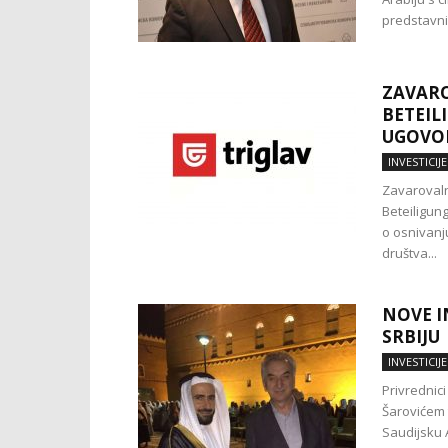
predstavni
ZAVARO
BETEIL
UGOVOR
INVESTICIJE
Zavarovaln
Beteiligun
o osnivanj
društva...
NOVE I
SRBIJU
INVESTICIJE
Privrednic
Šarovićem 
Saudijsku A