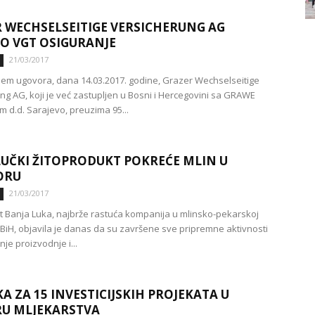
 WECHSELSEITIGE VERSICHERUNG AG
O VGT OSIGURANJE
21/03/2017
jem ugovora, dana 14.03.2017. godine, Grazer Wechselseitige
ng AG, koji je već zastupljen u Bosni i Hercegovini sa GRAWE
m d.d. Sarajevo, preuzima 95...
UČKI ŽITOPRODUKT POKREĆE MLIN U
ORU
21/03/2017
t Banja Luka, najbrže rastuća kompanija u mlinsko-pekarskoj
u BiH, objavila je danas da su završene sve pripremne aktivnosti
je proizvodnje i...
A ZA 15 INVESTICIJSKIH PROJEKATA U
U MLJEKARSTVA