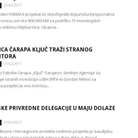
20/03/2017
en FARMA II projekat će obezbijediti dopunska bespovratna
 iznosu od oko 800.000 KM za podršku 15 investicijskih
u sektoru mljekarstva. Ukupna...
CA ČARAPA KLJUČ TRAŽI STRANOG
ITORA
07/02/2017
z Fabrike čarapa „Ključ“ Sarajevo, direktor Agencije za
 stranih investicija u BiH (FIPA-e) Gordan Milinić sa
 posjetio je ovu tvornicu...
SKE PRIVREDNE DELEGACIJE U MAJU DOLAZE
07/02/2017
 Bosne i Hercegovine protekle sedmice posjetila je Saudijsku
iljem jačanja prijateljskih odnosa dvije države. Pored