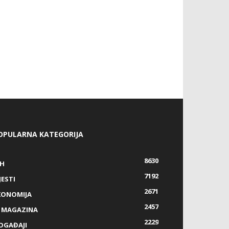
OPULARNA KATEGORIJA
8630
IH
7192
JESTI
2671
KONOMIJA
2457
Z MAGAZINA
2229
OGAĐAJI