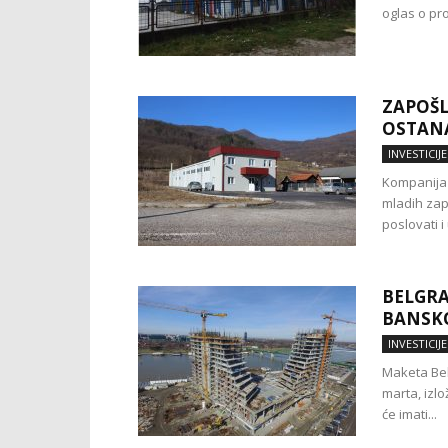
oglas o pro
ZAPOŠL
OSTANA
INVESTICIJE
Kompanija
mladih zap
poslovati 
BELGRA
BANSK
INVESTICIJE
Maketa Bel
marta, izlo
će imati...