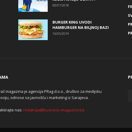
08/07/2018
FI
SV
BURGER KING UVODI
P
HAMBURGER NA BILJNOJ BAZI
P
16/05/2019
AMA
P
ač magazina je agencija PRag d.o.o., društvo za medijsku
ciju, odnose sa javnošću i marketing iz Sarajeva.
ktirajte nas:
redakcija@business-magazine.ba