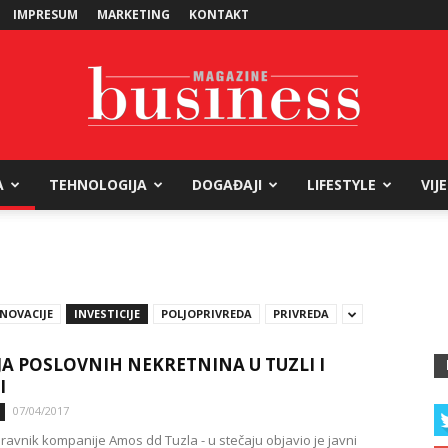
IMPRESUM
MARKETING
KONTAKT
A
TEHNOLOGIJA
DOGAĐAJI
LIFESTYLE
VIJ
Business
INOVACIJE
INVESTICIJE
POLJOPRIVREDA
PRIVREDA
Magazine
A POSLOVNIH NEKRETNINA U TUZLI I
I
07/04/2017
pravnik kompanije Amos dd Tuzla - u stečaju objavio je javni