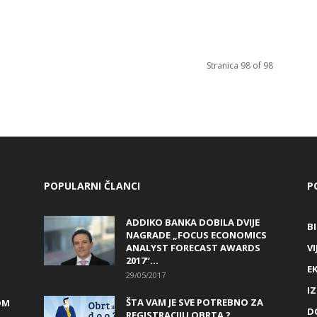
Stranica 98 of 98
POPULARNI ČLANCI
P
ADDIKO BANKA DOBILA DVIJE
B
NAGRADE „FOCUS ECONOMICS
ANALYST FORECAST AWARDS
VI
2017“...
E
29/05/2017
I
ŠTA VAM JE SVE POTREBNO ZA
OM
D
REGISTRACIJU OBRTA ?