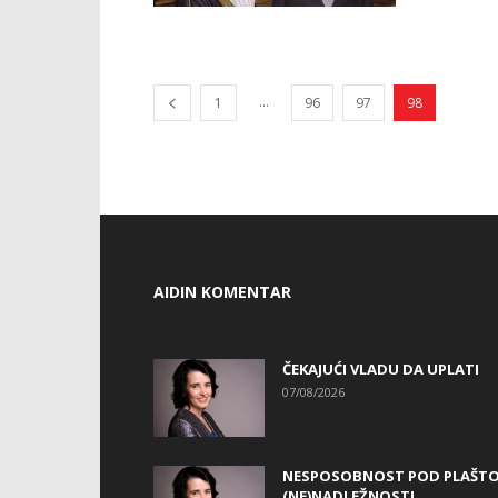
...
1
96
97
98
AIDIN KOMENTAR
ČEKAJUĆI VLADU DA UPLATI
07/08/2026
NESPOSOBNOST POD PLAŠT
(NE)NADLEŽNOSTI