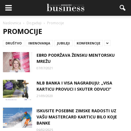
Naslovnica
Događaji
Promocije
PROMOCIJE
DRUŠTVO
IMENOVANJA
JUBILEJI
KONFERENCIJE
EBRD PODRŽAVA ŽENSKU MENTORSKU
MREŽU
07/07/2021
NLB BANKA I VISA NAGRAĐUJU: „VISA
KARTICU PROVUCI I SKUTER ODVUCI“
21/09/2020
ISKUSITE POSEBNE ZIMSKE RADOSTI UZ
VAŠU MASTERCARD KARTICU BILO KOJE
BANKE
06/02/2025