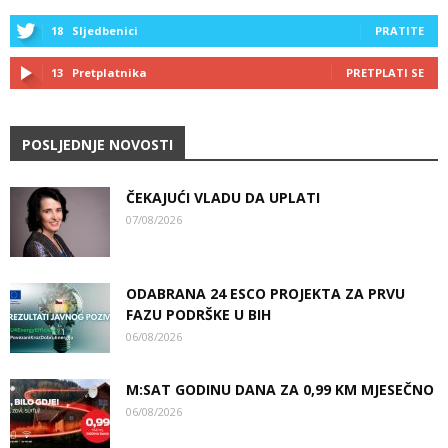
18
Sljedbenici
PRATITE
13
Pretplatnika
PRETPLATI SE
POSLJEDNJE NOVOSTI
ČEKAJUĆI VLADU DA UPLATI
07/08/2026
ODABRANA 24 ESCO PROJEKTA ZA PRVU
FAZU PODRŠKE U BIH
06/08/2026
M:SAT GODINU DANA ZA 0,99 KM MJESEČNO
06/08/2026