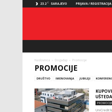
C
23.2
PRIJAVA / REGISTRACIJA
SARAJEVO
Naslovnica
Događaji
Promocije
PROMOCIJE
DRUŠTVO
IMENOVANJA
JUBILEJI
KONFERENC
KUPOVI
UŠTEDA
PROMOCIJ
UniCredit 