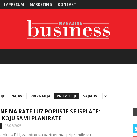
IMPRESUM
MARKETING
KONTAKT
Business
IJE
NAJAVE
PRIZNANJA
PROMOCIJE
SAJMOVI
Magazine
NE NA RATE I UZ POPUSTE SE ISPLATE:
 KOJU SAMI PLANIRATE
16/05/2023
E
banke u BiH, zajedno sa partnerima, pripremile su