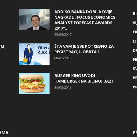
ADDIKO BANKA DOBILA DVIJE
B
NAGRADE „FOCUS ECONOMICS
ANALYST FORECAST AWARDS
VI
2017“...
E
29/05/2017
I
ŠTA VAM JE SVE POTREBNO ZA
OM
D
REGISTRACIJU OBRTA ?
08/07/2018
FI
SV
BURGER KING UVODI
P
HAMBURGER NA BILJNOJ BAZI
P
16/05/2019
AMA
P