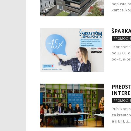
popuste od
kartica, ko
ŠPARKA
PROMOCIJ
Korisnici 
od 22.06. d
od -15% pri
PREDST
INTERE
PROMOCIJ
Publikacija
za kreatore
a u BiH, u...