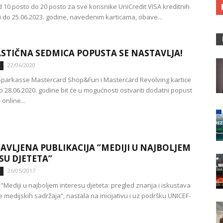
 10 posto do 20 posto za sve korisnike UniCredit VISA kreditnih
ji do 25.06.2023. godine, navedenim karticama, obave...
STIČNA SEDMICA POPUSTA SE NASTAVLJA!
22/06/2020
E
Sparkasse Mastercard Shop&Fun i Mastercard Revolving kartice
o 28.06.2020. godine bit će u mogućnosti ostvariti dodatni popust
 online...
AVLJENA PUBLIKACIJA ”MEDIJI U NAJBOLJEM
SU DJETETA”
26/05/2017
E
 ”Mediji u najboljem interesu djeteta: pregled znanja i iskustava
 medijskih sadržaja”, nastala na inicijativu i uz podršku UNICEF-