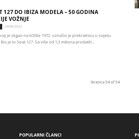
T 127 DO IBIZA MODELA – 50 GODINA
IJE VOŽNJE
24/08/2022
E
oji je stigao na tržište 1972. označio je prekratnicu u svijetu
 Bio je to Seat 127. Sa više od 1,3 miliona prodatih...
Stranica 54 of 54
POPULARNI ČLANCI
P