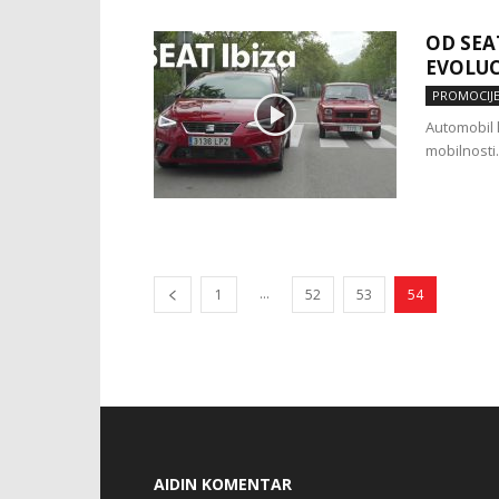
OD SEA
EVOLUC
PROMOCIJ
Automobil k
mobilnosti.
...
1
52
53
54
AIDIN KOMENTAR