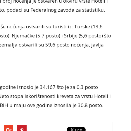
broj noćenja je ostvaren u okviru vrste Hoteli i
to, podaci su Federalnog zavoda za statistiku.
še noćenja ostvarili su turisti iz: Turske (13,6
sto), Njemačke (5,7 posto) i Srbije (5,6 posto) što
zemalja ostvarili su 59,6 posto noćenja, javlja
godine iznosio je 34.167 što je za 0,3 posto
o stopa iskorištenosti kreveta za vrstu Hoteli i
BiH u maju ove godine iznosila je 30,8 posto.