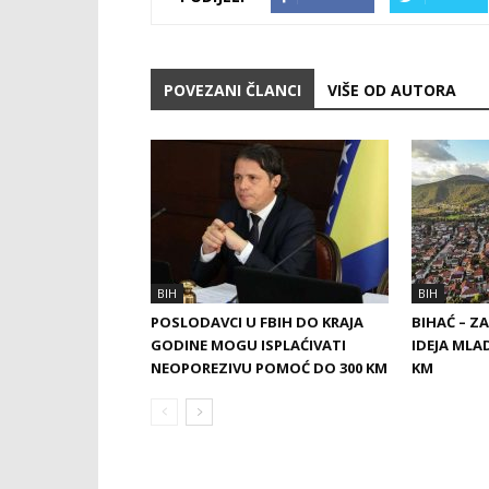
POVEZANI ČLANCI
VIŠE OD AUTORA
BIH
BIH
POSLODAVCI U FBIH DO KRAJA
BIHAĆ – Z
GODINE MOGU ISPLAĆIVATI
IDEJA MLA
NEOPOREZIVU POMOĆ DO 300 KM
KM