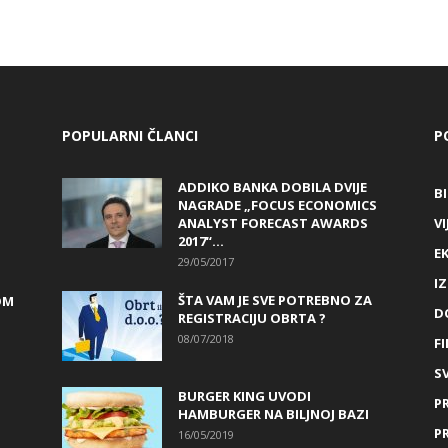
POPULARNI ČLANCI
P
ADDIKO BANKA DOBILA DVIJE
B
NAGRADE „FOCUS ECONOMICS
ANALYST FORECAST AWARDS
VI
2017“...
E
29/05/2017
I
ŠTA VAM JE SVE POTREBNO ZA
OM
D
REGISTRACIJU OBRTA ?
08/07/2018
FI
SV
BURGER KING UVODI
P
HAMBURGER NA BILJNOJ BAZI
P
16/05/2019