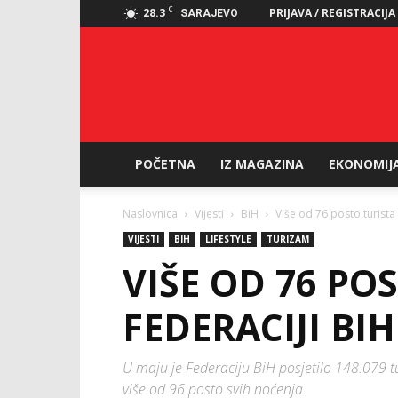
C
28.3
PRIJAVA / REGISTRACIJA
SARAJEVO
POČETNA
IZ MAGAZINA
EKONOMIJ
Naslovnica
Vijesti
BiH
Više od 76 posto turista 
VIJESTI
BIH
LIFESTYLE
TURIZAM
VIŠE OD 76 PO
FEDERACIJI BI
U maju je Federaciju BiH posjetilo 148.079 turi
više od 96 posto svih noćenja.