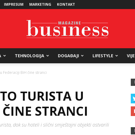
IMPRESUM
MARKETING
KONTAKT
A
TEHNOLOGIJA
DOGAĐAJI
LIFESTYLE
VIJ
Business
u Federaciji BiH čine stranci
STO TURISTA U
Magazine
H ČINE STRANCI
sta, dok su hoteli i slični smještajni objekti ostvarili