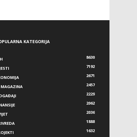
OPULARNA KATEGORIJA
8630
IH
7192
JESTI
2671
KONOMIJA
2457
Z MAGAZINA
2229
OGAĐAJI
2062
NANSIJE
2036
IJET
1888
RIVREDA
1632
ROJEKTI