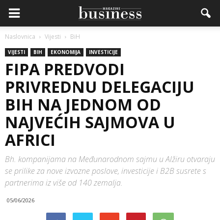
Naslovnica
Vijesti
BiH
VIJESTI
BIH
EKONOMIJA
INVESTICIJE
FIPA PREDVODI
PRIVREDNU DELEGACIJU
BIH NA JEDNOM OD
NAJVEĆIH SAJMOVA U
AFRICI
Bh. kompanijama na Međunarodnom sajmu u Alžiru otvaraju
se prilike za nove izvozne poslove, investicije i B2B susrete s
partnerima iz više od 140 zemalja.
05/06/2026