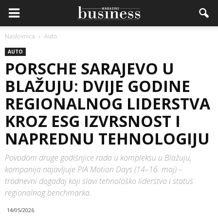
Naslovnica
Auto
AUTO
PORSCHE SARAJEVO U
BLAŽUJU: DVIJE GODINE
REGIONALNOG LIDERSTVA
KROZ ESG IZVRSNOST I
NAPREDNU TEHNOLOGIJU
Povodom druge godišnjice rada u kompleksu u Blažuju,
kompanija najavljuje PIA Motion Days (14–16. maj) –
trodnevni događaj koji slavi tehnološko liderstvo i status
regionalnog benchmarka.
14/05/2026